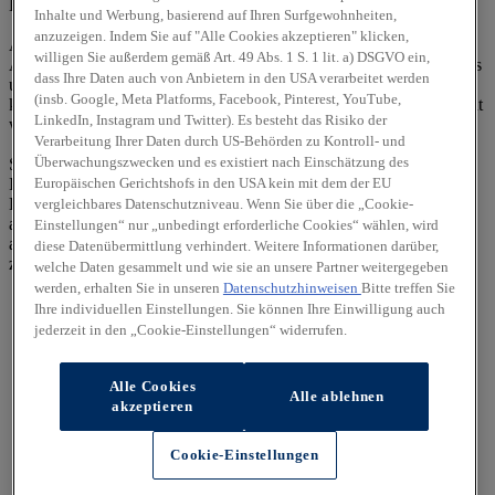
E-Mail:
info@autohemmerle.de
Inhalte und Werbung, basierend auf Ihren Surfgewohnheiten,
anzuzeigen. Indem Sie auf "Alle Cookies akzeptieren" klicken,
Alle Rechte vorbehalten. Texte, Bilder, Grafiken, Sound,
willigen Sie außerdem gemäß Art. 49 Abs. 1 S. 1 lit. a) DSGVO ein,
Animationen und Videos unterliegen dem Schutz des Urheberrechts
dass Ihre Daten auch von Anbietern in den USA verarbeitet werden
und anderer Schutzgesetze. Der Inhalt dieser Website darf nicht zu
(insb. Google, Meta Platforms, Facebook, Pinterest, YouTube,
kommerziellen Zwecken verbreitet oder Dritten zugänglich gemacht
LinkedIn, Instagram und Twitter). Es besteht das Risiko der
werden. Irrtümer und Änderungen vorbehalten.
Verarbeitung Ihrer Daten durch US-Behörden zu Kontroll- und
Überwachungszwecken und es existiert nach Einschätzung des
Sollten wir auf diesen Seiten Verknüpfungen zu anderen Seiten im
Europäischen Gerichtshofs in den USA kein mit dem der EU
Internet angelegt haben, so haben wir auf sämtliche Links keinerlei
Einfluss. Deshalb distanzieren wir uns hiermit ausdrücklich von
vergleichbares Datenschutzniveau. Wenn Sie über die „Cookie-
allen Inhalten der verknüpften Seiten. Diese Erklärung gilt für alle
Einstellungen“ nur „unbedingt erforderliche Cookies“ wählen, wird
auf dieser Seite ausgebrachten Links und für alle Inhalte der Seiten,
diese Datenübermittlung verhindert. Weitere Informationen darüber,
zu denen ggf. Banner führen.
welche Daten gesammelt und wie sie an unsere Partner weitergegeben
werden, erhalten Sie in unseren
Datenschutzhinweisen
Bitte treffen Sie
Ihre individuellen Einstellungen. Sie können Ihre Einwilligung auch
jederzeit in den „Cookie-Einstellungen“ widerrufen.
Alle Cookies
Alle ablehnen
akzeptieren
Cookie-Einstellungen