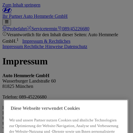
Zum Inhalt springen
Ihr
Partner
Auto Hemmerle GmbH
Probefahrt
Servicetermin
089/45226680
Verantwortlich für den Inhalt dieser Seiten: Auto Hemmerle
1
GmbH.
Impressum & Rechtliches
Impressum
Rechtliche Hinweise
Datenschutz
Impressum
Auto Hemmerle GmbH
Wasserburger Landstraße 60
81825 München
Telefon: 089-45226680
Handelsregisternr.: HRB 74992
Diese Webseite verwendet Cookies
Handelsregister und Registergericht: Amtsgericht München
Umsatzsteueridentifikationsnummer (gemäß §27a
Wir und unsere Partner nutzen Cookies und ähnliche Technologien
Umsatzsteuergesetz): DE 129292440
zur Optimierung der Website-Navigation, Analyse und Verbesserung
Vertretungsberechtigte(r): Bernhard Hemmerle
der Website-Nutzung und -Dienste sowie um Ihnen personalisierte