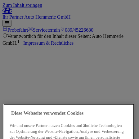
Zum Inhalt springen
Ihr
Partner
Auto Hemmerle GmbH
Probefahrt
Servicetermin
089/45226680
Verantwortlich für den Inhalt dieser Seiten: Auto Hemmerle
1
GmbH.
Impressum & Rechtliches
Diese Webseite verwendet Cookies
Wir und unsere Partner nutzen Cookies und ähnliche Technologien
zur Optimierung der Website-Navigation, Analyse und Verbesserung
der Website-Nutzung und -Dienste sowie um Ihnen personalisierte