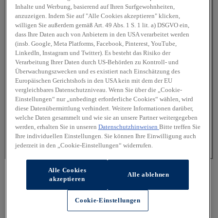
Inhalte und Werbung, basierend auf Ihren Surfgewohnheiten,
anzuzeigen. Indem Sie auf "Alle Cookies akzeptieren" klicken,
Verbau von Hyundai Original Zubehör
willigen Sie außerdem gemäß Art. 49 Abs. 1 S. 1 lit. a) DSGVO ein,
dass Ihre Daten auch von Anbietern in den USA verarbeitet werden
Kostengünstiger Hyundai Economy Service
(insb. Google, Meta Platforms, Facebook, Pinterest, YouTube,
LinkedIn, Instagram und Twitter). Es besteht das Risiko der
Batterie-Check
Verarbeitung Ihrer Daten durch US-Behörden zu Kontroll- und
Überwachungszwecken und es existiert nach Einschätzung des
Moderne Diagnosetechnik
Europäischen Gerichtshofs in den USA kein mit dem der EU
vergleichbares Datenschutzniveau. Wenn Sie über die „Cookie-
Haupt- (HU) und Abgasuntersuchung (AU) vor Ort
Einstellungen“ nur „unbedingt erforderliche Cookies“ wählen, wird
diese Datenübermittlung verhindert. Weitere Informationen darüber,
Wartungs- und Reparaturarbeiten
welche Daten gesammelt und wie sie an unsere Partner weitergegeben
werden, erhalten Sie in unseren
Datenschutzhinweisen
Bitte treffen Sie
Ihre individuellen Einstellungen. Sie können Ihre Einwilligung auch
Ersatzfahrzeuge anfragen
jederzeit in den „Cookie-Einstellungen“ widerrufen.
Weiter - nur noch eine Seite
Alle Cookies
Alle ablehnen
akzeptieren
Cookie-Einstellungen