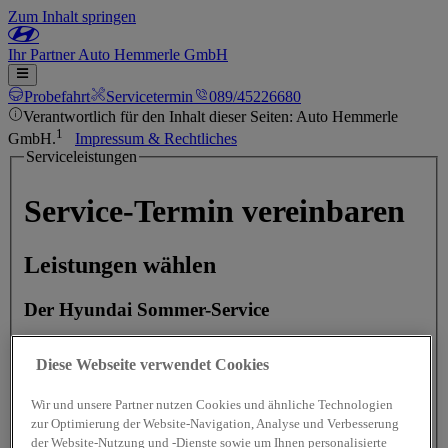
Zum Inhalt springen
Ihr
Partner
Auto Hemmerle GmbH
Probefahrt
Servicetermin
089/45226680
Verantwortlich für den Inhalt dieser Seiten: Auto Hemmerle
1
GmbH.
Impressum & Rechtliches
Serviceleistungen
Service-Termin vereinbaren
Leistungen wählen
Der Hyundai Sommer-Service
Diese Webseite verwendet Cookies
2
Hyundai Urlaubs-Check - Preis auf Anfrage
Wir und unsere Partner nutzen Cookies und ähnliche Technologien
zur Optimierung der Website-Navigation, Analyse und Verbesserung
Bremsen-Check - Preis auf Anfrage
der Website-Nutzung und -Dienste sowie um Ihnen personalisierte