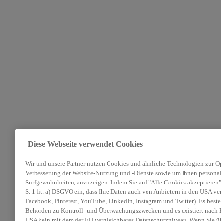
Diese Webseite verwendet Cookies
Wir und unsere Partner nutzen Cookies und ähnliche Technologien zur O
Verbesserung der Website-Nutzung und -Dienste sowie um Ihnen personali
Surfgewohnheiten, anzuzeigen. Indem Sie auf "Alle Cookies akzeptieren" 
S. 1 lit. a) DSGVO ein, dass Ihre Daten auch von Anbietern in den USA ve
Facebook, Pinterest, YouTube, LinkedIn, Instagram und Twitter). Es beste
Behörden zu Kontroll- und Überwachungszwecken und es existiert nach E
USA kein mit dem der EU vergleichbares Datenschutzniveau. Wenn Sie ü