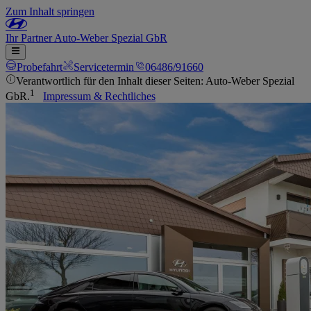
Zum Inhalt springen
Ihr
Partner
Auto-Weber Spezial GbR
Probefahrt
Servicetermin
06486/91660
Verantwortlich für den Inhalt dieser Seiten: Auto-Weber Spezial
1
GbR.
Impressum & Rechtliches