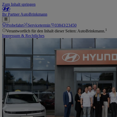
Zum Inhalt springen
Ihr
Partner
AutoBrinkmann
Probefahrt
Servicetermin
03843/23450
1
Verantwortlich für den Inhalt dieser Seiten: AutoBrinkmann.
Impressum & Rechtliches