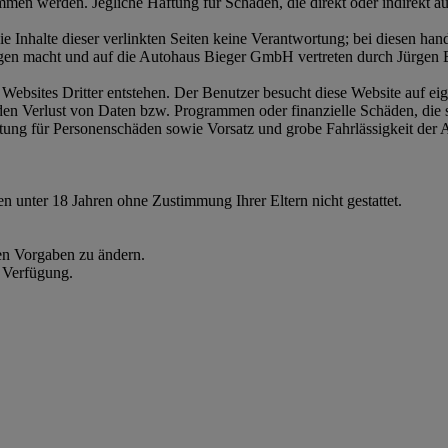
mmen werden. Jegliche Haftung für Schäden, die direkt oder indirekt a
ie Inhalte dieser verlinkten Seiten keine Verantwortung; bei diesen ha
eigen macht und auf die Autohaus Bieger GmbH vertreten durch Jürgen B
Websites Dritter entstehen. Der Benutzer besucht diese Website auf e
t, den Verlust von Daten bzw. Programmen oder finanzielle Schäden, di
ftung für Personenschäden sowie Vorsatz und grobe Fahrlässigkeit der
 unter 18 Jahren ohne Zustimmung Ihrer Eltern nicht gestattet.
len Vorgaben zu ändern.
 Verfügung.