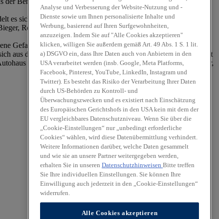
us der Benutzung dieser Webseite entstehen, wird ausgeschlossen,
Analyse und Verbesserung der Website-Nutzung und -
Dienste sowie um Ihnen personalisierte Inhalte und
ndelt es sich um fremde Inhalte, die sich Autohaus Bieger GmbH
Werbung, basierend auf Ihren Surfgewohnheiten,
ieger, Robert Bieger keinen Einfluss hat. Die Verantwortung für
anzuzeigen. Indem Sie auf "Alle Cookies akzeptieren"
klicken, willigen Sie außerdem gemäß Art. 49 Abs. 1 S. 1 lit.
igene Gefahr. Autohaus Bieger GmbH vertreten durch Jürgen Bieger,
a) DSGVO ein, dass Ihre Daten auch von Anbietern in den
e sich aus dem Zugang oder der Benutzung dieser Website oder der mit
 Autohaus Bieger GmbH vertreten durch Jürgen Bieger, Robert Bieger,
USA verarbeitet werden (insb. Google, Meta Platforms,
Facebook, Pinterest, YouTube, LinkedIn, Instagram und
Twitter). Es besteht das Risiko der Verarbeitung Ihrer Daten
durch US-Behörden zu Kontroll- und
Überwachungszwecken und es existiert nach Einschätzung
des Europäischen Gerichtshofs in den USA kein mit dem der
EU vergleichbares Datenschutzniveau. Wenn Sie über die
„Cookie-Einstellungen“ nur „unbedingt erforderliche
Cookies“ wählen, wird diese Datenübermittlung verhindert.
Weitere Informationen darüber, welche Daten gesammelt
und wie sie an unsere Partner weitergegeben werden,
erhalten Sie in unseren
Datenschutzhinweisen
Bitte treffen
Sie Ihre individuellen Einstellungen. Sie können Ihre
Einwilligung auch jederzeit in den „Cookie-Einstellungen“
widerrufen.
Alle Cookies akzeptieren