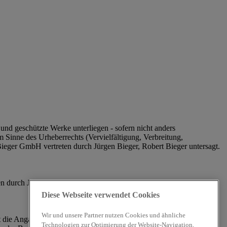
und geschützte Werke unterliegen ‐ sofern nicht anders
Sinne des Urheberrechts (Vervielfältigung, Verbreitung,
ieger GmbH vertreten durch Jürgen Bieger, Robert Bieger untersagt.
 durch Jürgen Bieger, Robert Bieger geschützt. Dies gilt
Diese Webseite verwendet Cookies
Wir und unsere Partner nutzen Cookies und ähnliche
iert die Angaben regelmäßig. Trotzdem kann keine Gewähr für die
Technologien zur Optimierung der Website-Navigation,