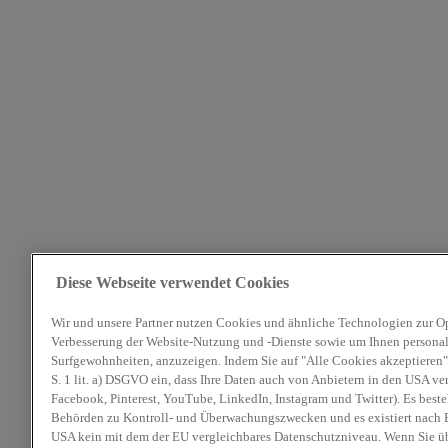
Diese Webseite verwendet Cookies
Wir und unsere Partner nutzen Cookies und ähnliche Technologien zur O
Verbesserung der Website-Nutzung und -Dienste sowie um Ihnen personali
Surfgewohnheiten, anzuzeigen. Indem Sie auf "Alle Cookies akzeptieren" 
S. 1 lit. a) DSGVO ein, dass Ihre Daten auch von Anbietern in den USA ve
Facebook, Pinterest, YouTube, LinkedIn, Instagram und Twitter). Es beste
Behörden zu Kontroll- und Überwachungszwecken und es existiert nach E
USA kein mit dem der EU vergleichbares Datenschutzniveau. Wenn Sie ü