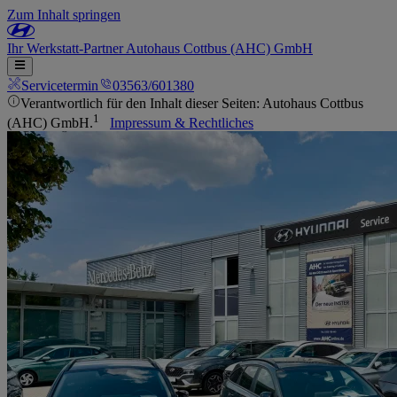
Zum Inhalt springen
Ihr
Werkstatt-Partner
Autohaus Cottbus (AHC) GmbH
Servicetermin
03563/601380
Verantwortlich für den Inhalt dieser Seiten: Autohaus Cottbus
1
(AHC) GmbH.
Impressum & Rechtliches