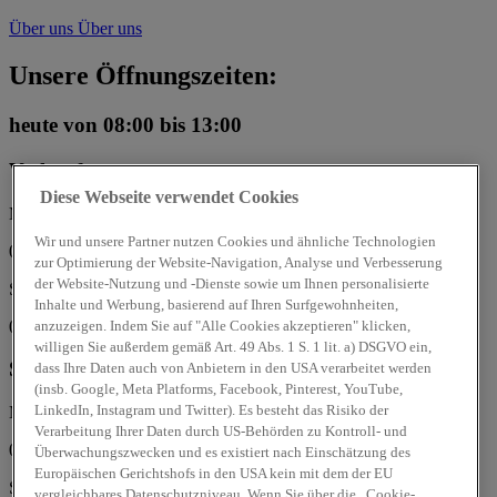
Über uns
Über uns
Unsere Öffnungszeiten:
heute
von 08:00 bis 13:00
Verkauf
Diese Webseite verwendet Cookies
Mo, Di, Mi, Do, Fr:
Wir und unsere Partner nutzen Cookies und ähnliche Technologien
07:00 - 18:00 Uhr
zur Optimierung der Website-Navigation, Analyse und Verbesserung
der Website-Nutzung und -Dienste sowie um Ihnen personalisierte
Sa:
Inhalte und Werbung, basierend auf Ihren Surfgewohnheiten,
08:00 - 13:00 Uhr
anzuzeigen. Indem Sie auf "Alle Cookies akzeptieren" klicken,
willigen Sie außerdem gemäß Art. 49 Abs. 1 S. 1 lit. a) DSGVO ein,
Service
dass Ihre Daten auch von Anbietern in den USA verarbeitet werden
(insb. Google, Meta Platforms, Facebook, Pinterest, YouTube,
LinkedIn, Instagram und Twitter). Es besteht das Risiko der
Mo, Di, Mi, Do, Fr:
Verarbeitung Ihrer Daten durch US-Behörden zu Kontroll- und
07:00 - 18:00 Uhr
Überwachungszwecken und es existiert nach Einschätzung des
Europäischen Gerichtshofs in den USA kein mit dem der EU
Sa:
vergleichbares Datenschutzniveau. Wenn Sie über die „Cookie-