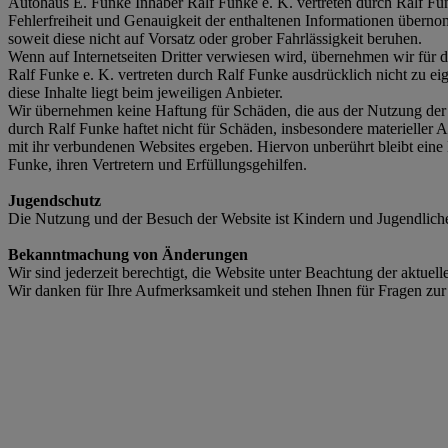
Autohaus E. Funke Inhaber Ralf Funke e. K. vertreten durch Ralf Funk
Fehlerfreiheit und Genauigkeit der enthaltenen Informationen überno
soweit diese nicht auf Vorsatz oder grober Fahrlässigkeit beruhen.
Wenn auf Internetseiten Dritter verwiesen wird, übernehmen wir für di
Ralf Funke e. K. vertreten durch Ralf Funke ausdrücklich nicht zu e
diese Inhalte liegt beim jeweiligen Anbieter.
Wir übernehmen keine Haftung für Schäden, die aus der Nutzung der W
durch Ralf Funke haftet nicht für Schäden, insbesondere materieller
mit ihr verbundenen Websites ergeben. Hiervon unberührt bleibt eine
Funke, ihren Vertretern und Erfüllungsgehilfen.
Jugendschutz
Die Nutzung und der Besuch der Website ist Kindern und Jugendlichen
Bekanntmachung von Änderungen
Wir sind jederzeit berechtigt, die Website unter Beachtung der aktuel
Wir danken für Ihre Aufmerksamkeit und stehen Ihnen für Fragen zur