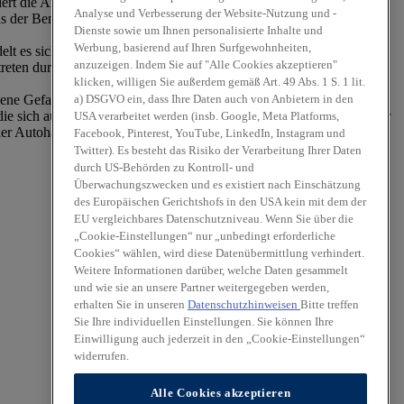
lisiert die Angaben regelmäßig. Trotzdem kann keine Gewähr für die
Analyse und Verbesserung der Website-Nutzung und -
us der Benutzung dieser Webseite entstehen, wird ausgeschlossen,
Dienste sowie um Ihnen personalisierte Inhalte und
Werbung, basierend auf Ihren Surfgewohnheiten,
delt es sich um fremde Inhalte, die sich Autohaus E. Funke Inhaber
anzuzeigen. Indem Sie auf "Alle Cookies akzeptieren"
treten durch Ralf Funke keinen Einfluss hat. Die Verantwortung für
klicken, willigen Sie außerdem gemäß Art. 49 Abs. 1 S. 1 lit.
a) DSGVO ein, dass Ihre Daten auch von Anbietern in den
gene Gefahr. Autohaus E. Funke Inhaber Ralf Funke e. K. vertreten
 die sich aus dem Zugang oder der Benutzung dieser Website oder der
USA verarbeitet werden (insb. Google, Meta Platforms,
der Autohaus E. Funke Inhaber Ralf Funke e. K. vertreten durch Ralf
Facebook, Pinterest, YouTube, LinkedIn, Instagram und
Twitter). Es besteht das Risiko der Verarbeitung Ihrer Daten
durch US-Behörden zu Kontroll- und
Überwachungszwecken und es existiert nach Einschätzung
des Europäischen Gerichtshofs in den USA kein mit dem der
EU vergleichbares Datenschutzniveau. Wenn Sie über die
„Cookie-Einstellungen“ nur „unbedingt erforderliche
Cookies“ wählen, wird diese Datenübermittlung verhindert.
Weitere Informationen darüber, welche Daten gesammelt
und wie sie an unsere Partner weitergegeben werden,
erhalten Sie in unseren
Datenschutzhinweisen
Bitte treffen
Sie Ihre individuellen Einstellungen. Sie können Ihre
Einwilligung auch jederzeit in den „Cookie-Einstellungen“
widerrufen.
Alle Cookies akzeptieren