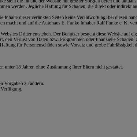
e stellt die Inhalte der Website mit größter Sorgfalt bereit und aktua
mmen werden. Jegliche Haftung für Schäden, die direkt oder indirekt a
e Inhalte dieser verlinkten Seiten keine Verantwortung; bei diesen han
igen macht und auf die Autohaus E. Funke Inhaber Ralf Funke e. K. ver
ebsites Dritter entstehen. Der Benutzer besucht diese Website auf ei
 Art, den Verlust von Daten bzw. Programmen oder finanzielle Schäden,
 Haftung für Personenschäden sowie Vorsatz und grobe Fahrlässigkeit 
 unter 18 Jahren ohne Zustimmung Ihrer Eltern nicht gestattet.
len Vorgaben zu ändern.
 Verfügung.