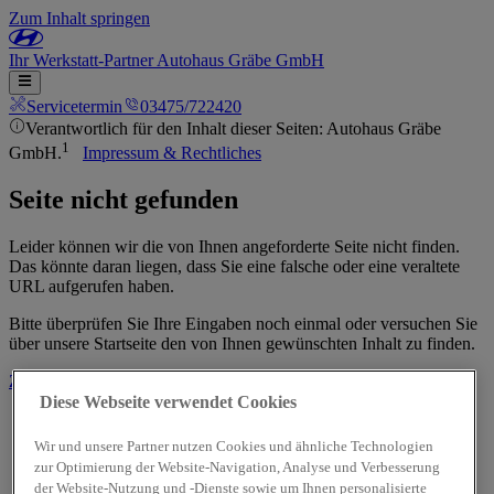
Zum Inhalt springen
Ihr
Werkstatt-Partner
Autohaus Gräbe GmbH
Servicetermin
03475/722420
Verantwortlich für den Inhalt dieser Seiten: Autohaus Gräbe
1
GmbH.
Impressum & Rechtliches
Seite nicht gefunden
Leider können wir die von Ihnen angeforderte Seite nicht finden.
Das könnte daran liegen, dass Sie eine falsche oder eine veraltete
URL aufgerufen haben.
Bitte überprüfen Sie Ihre Eingaben noch einmal oder versuchen Sie
über unsere Startseite den von Ihnen gewünschten Inhalt zu finden.
Zur Startseite
Diese Webseite verwendet Cookies
Wir und unsere Partner nutzen Cookies und ähnliche Technologien
zur Optimierung der Website-Navigation, Analyse und Verbesserung
der Website-Nutzung und -Dienste sowie um Ihnen personalisierte