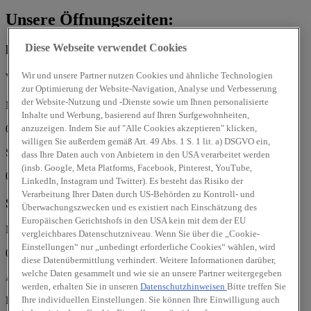
Unsere Öffnungszeiten:
Diese Webseite verwendet Cookies
heute
von 08:00 bis 18:00
Wir und unsere Partner nutzen Cookies und ähnliche Technologien
Verkauf
zur Optimierung der Website-Navigation, Analyse und Verbesserung
der Website-Nutzung und -Dienste sowie um Ihnen personalisierte
Mo, Di, Mi, Do, Fr:
Inhalte und Werbung, basierend auf Ihren Surfgewohnheiten,
08:00 - 18:00 Uhr
anzuzeigen. Indem Sie auf "Alle Cookies akzeptieren" klicken,
willigen Sie außerdem gemäß Art. 49 Abs. 1 S. 1 lit. a) DSGVO ein,
Sa:
dass Ihre Daten auch von Anbietern in den USA verarbeitet werden
(insb. Google, Meta Platforms, Facebook, Pinterest, YouTube,
09:00 - 11:30 Uhr
LinkedIn, Instagram und Twitter). Es besteht das Risiko der
Verarbeitung Ihrer Daten durch US-Behörden zu Kontroll- und
Service
Überwachungszwecken und es existiert nach Einschätzung des
Europäischen Gerichtshofs in den USA kein mit dem der EU
Mo, Di, Mi, Do, Fr:
vergleichbares Datenschutzniveau. Wenn Sie über die „Cookie-
Einstellungen“ nur „unbedingt erforderliche Cookies“ wählen, wird
08:00 - 18:00 Uhr
diese Datenübermittlung verhindert. Weitere Informationen darüber,
welche Daten gesammelt und wie sie an unsere Partner weitergegeben
Autohaus Hocksch GmbH
werden, erhalten Sie in unseren
Datenschutzhinweisen
Bitte treffen Sie
Ihre individuellen Einstellungen. Sie können Ihre Einwilligung auch
Frohndorfer Str. 33