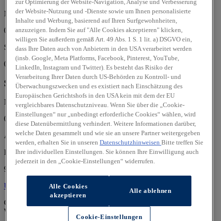
zur Optimierung der Website-Navigation, Analyse und Verbesserung
der Website-Nutzung und -Dienste sowie um Ihnen personalisierte
Mo, Di, Mi, Do, Fr:
Inhalte und Werbung, basierend auf Ihren Surfgewohnheiten,
08:00 - 18:00 Uhr
anzuzeigen. Indem Sie auf "Alle Cookies akzeptieren" klicken,
willigen Sie außerdem gemäß Art. 49 Abs. 1 S. 1 lit. a) DSGVO ein,
Sa:
dass Ihre Daten auch von Anbietern in den USA verarbeitet werden
(insb. Google, Meta Platforms, Facebook, Pinterest, YouTube,
09:00 - 11:30 Uhr
LinkedIn, Instagram und Twitter). Es besteht das Risiko der
Verarbeitung Ihrer Daten durch US-Behörden zu Kontroll- und
Service
Überwachungszwecken und es existiert nach Einschätzung des
Europäischen Gerichtshofs in den USA kein mit dem der EU
Mo, Di, Mi, Do, Fr:
vergleichbares Datenschutzniveau. Wenn Sie über die „Cookie-
Einstellungen“ nur „unbedingt erforderliche Cookies“ wählen, wird
08:00 - 18:00 Uhr
diese Datenübermittlung verhindert. Weitere Informationen darüber,
welche Daten gesammelt und wie sie an unsere Partner weitergegeben
Autohaus Hocksch GmbH
werden, erhalten Sie in unseren
Datenschutzhinweisen
Bitte treffen Sie
Ihre individuellen Einstellungen. Sie können Ihre Einwilligung auch
Frohndorfer Str. 33
jederzeit in den „Cookie-Einstellungen“ widerrufen.
99610 Sömmerda
Über uns
Über uns
Alle Cookies
Alle ablehnen
akzeptieren
Geprüfte Gebrauchtwagen:
Wir sind offizieller
Hyundai Promise
Partner.
Cookie-Einstellungen