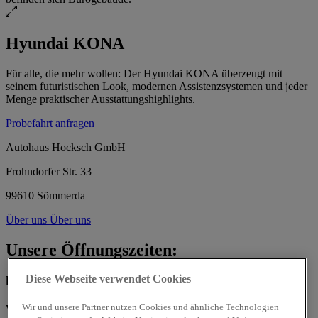
Hyundai KONA
Für alle, die mehr wollen: Der Hyundai KONA überzeugt mit
seinem futuristischen Look, modernen Assistenzsystemen und jeder
Menge praktischer Ausstattungshighlights.
Probefahrt anfragen
Autohaus Hocksch GmbH
Frohndorfer Str. 33
99610 Sömmerda
Über uns
Über uns
Unsere Öffnungszeiten:
Diese Webseite verwendet Cookies
heute
von 09:00 bis 11:30
Wir und unsere Partner nutzen Cookies und ähnliche Technologien
Verkauf