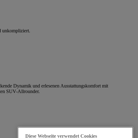
d unkompliziert.
uckende Dynamik und erlesenen Ausstattungskomfort mit
uten SUV-Allrounder.
Diese Webseite verwendet Cookies