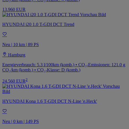
13.960 EUR
HYUNDAI i20 1.0 T-GDI DCT Trend
Neu | 10 km | 89 PS
Hamburg
Energieverbrauch: 5.3 l/100km (komb.) • CO₂-Emissionen: 121.0 g
CO₂/km (komb.) • CO₂-Klasse: D (komb.)
2
24.560 EUR
HYUNDAI Kona 1.6 T-GDI DCT N-Line 'e.Heck'
Neu | 0 km | 149 PS