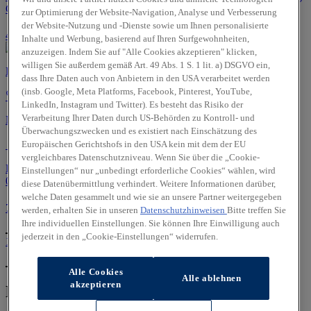
CO₂/km (komb.) • CO₂-Klasse: E (komb.)
zur Optimierung der Website-Navigation, Analyse und Verbesserung
der Website-Nutzung und -Dienste sowie um Ihnen personalisierte
2
43.460 EUR
Inhalte und Werbung, basierend auf Ihren Surfgewohnheiten,
anzuzeigen. Indem Sie auf "Alle Cookies akzeptieren" klicken,
willigen Sie außerdem gemäß Art. 49 Abs. 1 S. 1 lit. a) DSGVO ein,
HYUNDAI IONIQ 9 110 kWh Techniq 'AHK'
dass Ihre Daten auch von Anbietern in den USA verarbeitet werden
(insb. Google, Meta Platforms, Facebook, Pinterest, YouTube,
LinkedIn, Instagram und Twitter). Es besteht das Risiko der
Verarbeitung Ihrer Daten durch US-Behörden zu Kontroll- und
Neu | 0 km | 217 PS
Überwachungszwecken und es existiert nach Einschätzung des
Europäischen Gerichtshofs in den USA kein mit dem der EU
Hamburg
vergleichbares Datenschutzniveau. Wenn Sie über die „Cookie-
Energieverbrauch: 19.9 kWh/100km (komb.) • CO₂-Emissionen:
Einstellungen“ nur „unbedingt erforderliche Cookies“ wählen, wird
0.0 g CO₂/km (komb.) • CO₂-Klasse: A (komb.)
diese Datenübermittlung verhindert. Weitere Informationen darüber,
welche Daten gesammelt und wie sie an unsere Partner weitergegeben
2
76.960 EUR
werden, erhalten Sie in unseren
Datenschutzhinweisen
Bitte treffen Sie
Ihre individuellen Einstellungen. Sie können Ihre Einwilligung auch
jederzeit in den „Cookie-Einstellungen“ widerrufen.
1
2
3
...
6
Alle Cookies
Alle ablehnen
akzeptieren
Kein passendes Angebot dabei ?