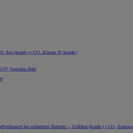
CO₂/km (komb.) • CO₂-Klasse: D (komb.)
I*
fverbrauch bei entladener Batterie: -- l/100km (komb.) • CO₂-Emissio