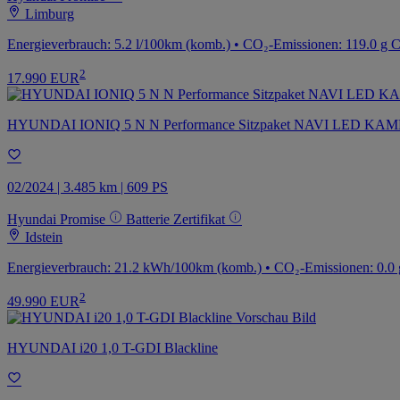
Limburg
Energieverbrauch: 5.2 l/100km (komb.) • CO₂-Emissionen: 119.0 g 
2
17.990 EUR
HYUNDAI IONIQ 5 N N Performance Sitzpaket NAVI LED KA
02/2024 | 3.485 km | 609 PS
Hyundai Promise
Batterie Zertifikat
Idstein
Energieverbrauch: 21.2 kWh/100km (komb.) • CO₂-Emissionen: 0.0 
2
49.990 EUR
HYUNDAI i20 1,0 T-GDI Blackline