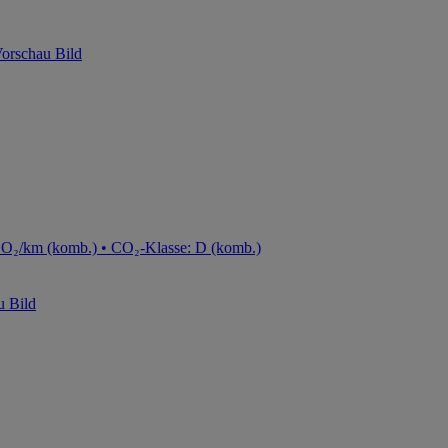
CO₂/km (komb.) • CO₂-Klasse: D (komb.)