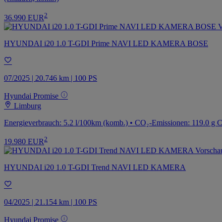
2
36.990 EUR
HYUNDAI i20 1.0 T-GDI Prime NAVI LED KAMERA BOSE
07/2025 | 20.746 km | 100 PS
Hyundai Promise
Limburg
Energieverbrauch: 5.2 l/100km (komb.) • CO₂-Emissionen: 119.0 g 
2
19.980 EUR
HYUNDAI i20 1.0 T-GDI Trend NAVI LED KAMERA
04/2025 | 21.154 km | 100 PS
Hyundai Promise