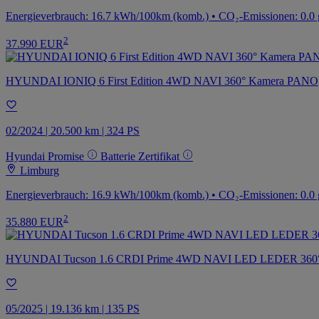
Energieverbrauch: 16.7 kWh/100km (komb.) • CO₂-Emissionen: 0.0 
2
37.990 EUR
HYUNDAI IONIQ 6 First Edition 4WD NAVI 360° Kamera PANO
02/2024 | 20.500 km | 324 PS
Hyundai Promise
Batterie Zertifikat
Limburg
Energieverbrauch: 16.9 kWh/100km (komb.) • CO₂-Emissionen: 0.0 
2
35.880 EUR
HYUNDAI Tucson 1.6 CRDI Prime 4WD NAVI LED LEDER 360
05/2025 | 19.136 km | 135 PS