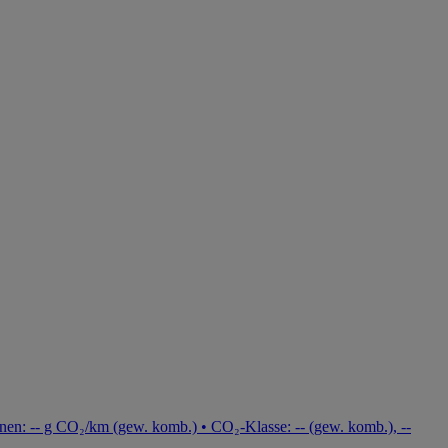
nen: -- g CO₂/km (gew. komb.) • CO₂-Klasse: -- (gew. komb.), --