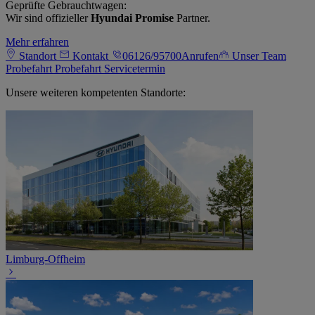
Geprüfte Gebrauchtwagen:
Wir sind offizieller
Hyundai Promise
Partner.
Mehr erfahren
Standort
Kontakt
06126/95700
Anrufen
Unser Team
Probefahrt
Probefahrt
Servicetermin
Unsere weiteren kompetenten Standorte:
Limburg-Offheim