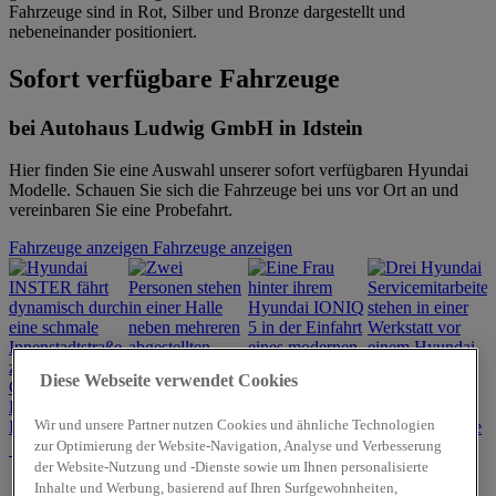
Sofort verfügbare Fahrzeuge
bei Autohaus Ludwig GmbH in Idstein
Hier finden Sie eine Auswahl unserer sofort verfügbaren Hyundai
Modelle. Schauen Sie sich die Fahrzeuge bei uns vor Ort an und
vereinbaren Sie eine Probefahrt.
Fahrzeuge anzeigen
Fahrzeuge anzeigen
Diese Webseite verwendet Cookies
Hyundai
Angebote für
Hyundai
Wir und unsere Partner nutzen Cookies und ähnliche Technologien
INSTER
Gewerbekunden
Werkstattservice
zur Optimierung der Website-Navigation, Analyse und Verbesserung
Hyundai
der Website-Nutzung und -Dienste sowie um Ihnen personalisierte
Promise –
Inhalte und Werbung, basierend auf Ihren Surfgewohnheiten,