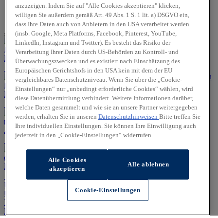
Geprüfte
anzuzeigen. Indem Sie auf "Alle Cookies akzeptieren" klicken,
Gebrauchtwagen
willigen Sie außerdem gemäß Art. 49 Abs. 1 S. 1 lit. a) DSGVO ein,
dass Ihre Daten auch von Anbietern in den USA verarbeitet werden
(insb. Google, Meta Platforms, Facebook, Pinterest, YouTube,
LinkedIn, Instagram und Twitter). Es besteht das Risiko der
Verarbeitung Ihrer Daten durch US-Behörden zu Kontroll- und
Hyundai INSTER
Überwachungszwecken und es existiert nach Einschätzung des
Europäischen Gerichtshofs in den USA kein mit dem der EU
vergleichbares Datenschutzniveau. Wenn Sie über die „Cookie-
Einstellungen“ nur „unbedingt erforderliche Cookies“ wählen, wird
Hyundai Promise – Geprüfte Gebrauchtwagen
diese Datenübermittlung verhindert. Weitere Informationen darüber,
welche Daten gesammelt und wie sie an unsere Partner weitergegeben
werden, erhalten Sie in unseren
Datenschutzhinweisen
Bitte treffen Sie
Ihre individuellen Einstellungen. Sie können Ihre Einwilligung auch
Angebote für Gewerbekunden
jederzeit in den „Cookie-Einstellungen“ widerrufen.
Alle Cookies
Alle ablehnen
Hyundai Werkstattservice
akzeptieren
Erleben Sie Ihren Hyundai!
Jetzt Probefahrt anfragen
Cookie-Einstellungen
Unsere Service-Experten
Jetzt Servicetermin vereinbaren
Teile & Zubehör
Jetzt Zubehör-Katalog entdecken
Karriere
Gewerbekunden
Über uns