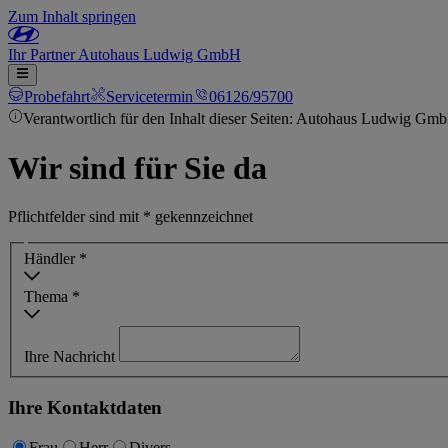
Zum Inhalt springen
Ihr
Partner
Autohaus Ludwig GmbH
Probefahrt
Servicetermin
06126/95700
Verantwortlich für den Inhalt dieser Seiten: Autohaus Ludwig Gm
Wir sind für Sie da
Pflichtfelder sind mit * gekennzeichnet
Händler *
Thema *
Ihre Nachricht
Ihre Kontaktdaten
Frau
Herr
Divers