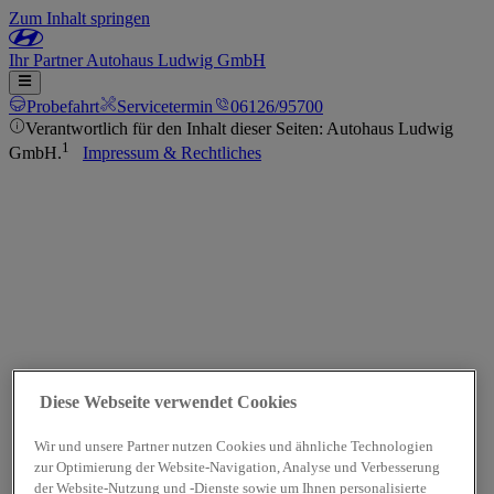
Zum Inhalt springen
Ihr
Partner
Autohaus Ludwig GmbH
Probefahrt
Servicetermin
06126/95700
Verantwortlich für den Inhalt dieser Seiten: Autohaus Ludwig
1
GmbH.
Impressum & Rechtliches
Diese Webseite verwendet Cookies
Wir und unsere Partner nutzen Cookies und ähnliche Technologien
zur Optimierung der Website-Navigation, Analyse und Verbesserung
der Website-Nutzung und -Dienste sowie um Ihnen personalisierte