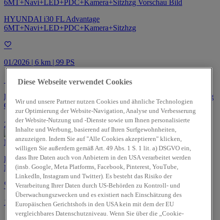
HYUNDAI i30 FL Advantage
6MT+Navi+LED+PDC+Kamera+Sitzhzg
01/2026 | 6 km | 99 PS
Torgau
Diese Webseite verwendet Cookies
Energieverbrauch: 5.7 l/100km (komb.) • CO₂-Emissionen: 130.0 g
Wir und unsere Partner nutzen Cookies und ähnliche Technologien
CO₂/km (komb.) • CO₂-Klasse: D (komb.)
zur Optimierung der Website-Navigation, Analyse und Verbesserung
der Website-Nutzung und -Dienste sowie um Ihnen personalisierte
2
24.490 EUR
Inhalte und Werbung, basierend auf Ihren Surfgewohnheiten,
anzuzeigen. Indem Sie auf "Alle Cookies akzeptieren" klicken,
willigen Sie außerdem gemäß Art. 49 Abs. 1 S. 1 lit. a) DSGVO ein,
dass Ihre Daten auch von Anbietern in den USA verarbeitet werden
HYUNDAI i30 FL Advantage 48V 140PS
(insb. Google, Meta Platforms, Facebook, Pinterest, YouTube,
MT+Navi+LED+Kamera+
LinkedIn, Instagram und Twitter). Es besteht das Risiko der
Verarbeitung Ihrer Daten durch US-Behörden zu Kontroll- und
Überwachungszwecken und es existiert nach Einschätzung des
12/2025 | 7 km | 140 PS
Europäischen Gerichtshofs in den USA kein mit dem der EU
vergleichbares Datenschutzniveau. Wenn Sie über die „Cookie-
Torgau