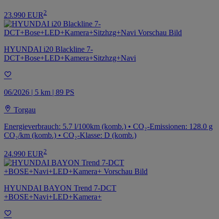
2
23.990 EUR
HYUNDAI i20 Blackline 7-
DCT+Bose+LED+Kamera+Sitzhzg+Navi
06/2026 | 5 km | 89 PS
Torgau
Energieverbrauch: 5.7 l/100km (komb.) • CO₂-Emissionen: 128.0 g
CO₂/km (komb.) • CO₂-Klasse: D (komb.)
2
24.990 EUR
HYUNDAI BAYON Trend 7-DCT
+BOSE+Navi+LED+Kamera+