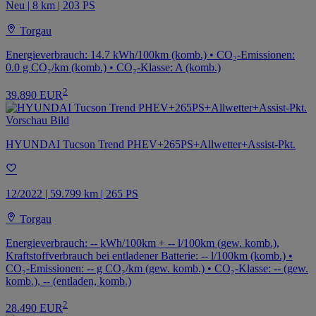
Neu | 8 km | 203 PS
Torgau
Energieverbrauch: 14.7 kWh/100km (komb.) • CO₂-Emissionen:
0.0 g CO₂/km (komb.) • CO₂-Klasse: A (komb.)
2
39.890 EUR
HYUNDAI Tucson Trend PHEV+265PS+Allwetter+Assist-Pkt.
12/2022 | 59.799 km | 265 PS
Torgau
Energieverbrauch: -- kWh/100km + -- l/100km (gew. komb.),
Kraftstoffverbrauch bei entladener Batterie: -- l/100km (komb.) •
CO₂-Emissionen: -- g CO₂/km (gew. komb.) • CO₂-Klasse: -- (gew.
komb.), -- (entladen, komb.)
2
28.490 EUR