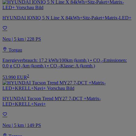
HYUNDAI IONIQ 5 N Line X 84kWh+Sitz-Paket+Matrix-LED+
Neu | 5 km | 228 PS
Torgau
Energieverbrauch: 17.2 kWh/100km (komb.) • CO₂-Emissionen:
0.0 g CO₂/km (komb.) • CO₂-Klasse: A (komb.)
2
53.990 EUR
HYUNDAI Tucson Trend MY27 7-DCT +Matrix-
LED+KRELL+Navi+
Neu | 5 km | 149 PS