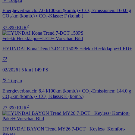
Torgau
Energieverbrauch: 7.0 l/100km (komb.) • CO₂-Emissionen: 160.0 g
CO₂/km (komb.) • CO₂-Klasse: F (komb.)
2
37.890 EUR
HYUNDAI Kona Trend 7-DCT 150PS +elektr.Heckklappe+LED+
02/2026 | 5 km | 149 PS
Torgau
Energieverbrauch: 6.4 l/100km (komb.) • CO₂-Emissionen: 144.0 g
CO₂/km (komb.) • CO₂-Klasse: E (komb.)
2
27.390 EUR
HYUNDAI BAYON Trend MY26 7-DCT +Keyless+Komfort-
Paket+