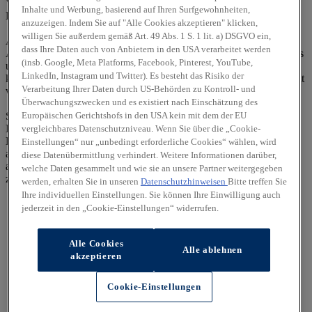
Vertretungsberechtigte(r): Roland Maluche
Inhalte und Werbung, basierend auf Ihren Surfgewohnheiten,
E-Mail:
info@autohaus-maluche.de
anzuzeigen. Indem Sie auf "Alle Cookies akzeptieren" klicken,
willigen Sie außerdem gemäß Art. 49 Abs. 1 S. 1 lit. a) DSGVO ein,
Alle Rechte vorbehalten. Texte, Bilder, Grafiken, Sound,
dass Ihre Daten auch von Anbietern in den USA verarbeitet werden
Animationen und Videos unterliegen dem Schutz des Urheberrechts
(insb. Google, Meta Platforms, Facebook, Pinterest, YouTube,
und anderer Schutzgesetze. Der Inhalt dieser Website darf nicht zu
LinkedIn, Instagram und Twitter). Es besteht das Risiko der
kommerziellen Zwecken verbreitet oder Dritten zugänglich gemacht
Verarbeitung Ihrer Daten durch US-Behörden zu Kontroll- und
werden. Irrtümer und Änderungen vorbehalten.
Überwachungszwecken und es existiert nach Einschätzung des
Europäischen Gerichtshofs in den USA kein mit dem der EU
Sollten wir auf diesen Seiten Verknüpfungen zu anderen Seiten im
Internet angelegt haben, so haben wir auf sämtliche Links keinerlei
vergleichbares Datenschutzniveau. Wenn Sie über die „Cookie-
Einfluss. Deshalb distanzieren wir uns hiermit ausdrücklich von
Einstellungen“ nur „unbedingt erforderliche Cookies“ wählen, wird
allen Inhalten der verknüpften Seiten. Diese Erklärung gilt für alle
diese Datenübermittlung verhindert. Weitere Informationen darüber,
auf dieser Seite ausgebrachten Links und für alle Inhalte der Seiten,
welche Daten gesammelt und wie sie an unsere Partner weitergegeben
zu denen ggf. Banner führen.
werden, erhalten Sie in unseren
Datenschutzhinweisen
Bitte treffen Sie
Ihre individuellen Einstellungen. Sie können Ihre Einwilligung auch
jederzeit in den „Cookie-Einstellungen“ widerrufen.
Alle Cookies
Alle ablehnen
akzeptieren
Cookie-Einstellungen