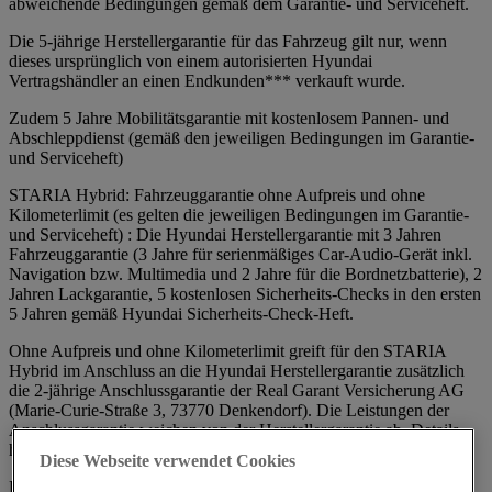
abweichende Bedingungen gemäß dem Garantie- und Serviceheft.
Die 5-jährige Herstellergarantie für das Fahrzeug gilt nur, wenn
dieses ursprünglich von einem autorisierten Hyundai
Vertragshändler an einen Endkunden*** verkauft wurde.
Zudem 5 Jahre Mobilitätsgarantie mit kostenlosem Pannen- und
Abschleppdienst (gemäß den jeweiligen Bedingungen im Garantie-
und Serviceheft)
STARIA Hybrid: Fahrzeuggarantie ohne Aufpreis und ohne
Kilometerlimit (es gelten die jeweiligen Bedingungen im Garantie-
und Serviceheft) : Die Hyundai Herstellergarantie mit 3 Jahren
Fahrzeuggarantie (3 Jahre für serienmäßiges Car-Audio-Gerät inkl.
Navigation bzw. Multimedia und 2 Jahre für die Bordnetzbatterie), 2
Jahren Lackgarantie, 5 kostenlosen Sicherheits-Checks in den ersten
5 Jahren gemäß Hyundai Sicherheits-Check-Heft.
Ohne Aufpreis und ohne Kilometerlimit greift für den STARIA
Hybrid im Anschluss an die Hyundai Herstellergarantie zusätzlich
die 2-jährige Anschlussgarantie der Real Garant Versicherung AG
(Marie-Curie-Straße 3, 73770 Denkendorf). Die Leistungen der
Anschlussgarantie weichen von der Herstellergarantie ab. Details
hierzu unter
STARIA Hybrid Bedingungen
.
Diese Webseite verwendet Cookies
Die 3-jährige (Hyundai STARIA Hybrid) Herstellergarantie für das