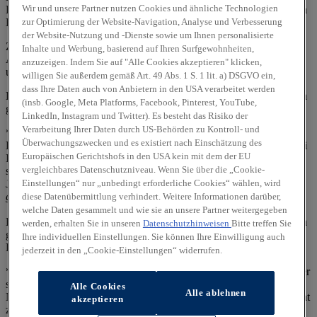
Wir und unsere Partner nutzen Cookies und ähnliche Technologien
Fahrzeug gilt nur, wenn dieses ursprünglich von einem autorisierten
zur Optimierung der Website-Navigation, Analyse und Verbesserung
Hyundai Vertragshändler an einen Endkunden*** verkauft wurde.
der Website-Nutzung und -Dienste sowie um Ihnen personalisierte
Zudem 5 Jahre Mobilitätsgarantie mit kostenlosem Pannen- und
Inhalte und Werbung, basierend auf Ihren Surfgewohnheiten,
Abschleppdienst (gemäß den jeweiligen Bedingungen im Garantie-
anzuzeigen. Indem Sie auf "Alle Cookies akzeptieren" klicken,
und Serviceheft).
willigen Sie außerdem gemäß Art. 49 Abs. 1 S. 1 lit. a) DSGVO ein,
dass Ihre Daten auch von Anbietern in den USA verarbeitet werden
Für Taxis und Mietwagen gelten generell abweichende Regelungen
(insb. Google, Meta Platforms, Facebook, Pinterest, YouTube,
gemäß den Bedingungen des Garantie- und Servicehefts.
LinkedIn, Instagram und Twitter). Es besteht das Risiko der
Verarbeitung Ihrer Daten durch US-Behörden zu Kontroll- und
** Garantie für die Hochvolt-Batterie ohne Aufpreis für Hyundai
Überwachungszwecken und es existiert nach Einschätzung des
KONA Elektro, Hyundai IONIQ 5, Hyundai IONIQ 5 N, Hyundai
Europäischen Gerichtshofs in den USA kein mit dem der EU
IONIQ 6, Hyundai IONIQ 9 und Hyundai INSTER
vergleichbares Datenschutzniveau. Wenn Sie über die „Cookie-
sowie für alle Hochvolt Hybrid und Plug-in-Hybrid Modelle: 8
Einstellungen“ nur „unbedingt erforderliche Cookies“ wählen, wird
Jahre oder bis zu 160.000 km, je nachdem, was zuerst eintritt
(es
gelten die jeweiligen Bedingungen im Garantie- und Serviceheft)
.
diese Datenübermittlung verhindert. Weitere Informationen darüber,
welche Daten gesammelt und wie sie an unsere Partner weitergegeben
Für Taxis und Mietwagen gelten generell abweichende Regelungen
werden, erhalten Sie in unseren
Datenschutzhinweisen
Bitte treffen Sie
gemäß den
Ihre individuellen Einstellungen. Sie können Ihre Einwilligung auch
Bedingungen des Garantie- und Servicehefts.
jederzeit in den „Cookie-Einstellungen“ widerrufen.
*** Unter „Endkunde“ ist eine Einzelperson, ein Unternehmen oder
sonstige juristische Person zu verstehen, die (I) ein Hyundai
Alle Cookies
Alle ablehnen
Neufahrzeug von einem autorisierten Hyundai Vertragshändler nicht
akzeptieren
zum Zwecke des Weiterverkaufs erwirbt oder die (II) ein Hyundai