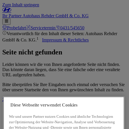
Zum Inhalt springen
Ihr
Partner
Autohaus Rehder GmbH & Co. KG
Probefahrt
Servicetermin
0431/545650
Verantwortlich für den Inhalt dieser Seiten: Autohaus Rehder
1
GmbH & Co. KG.
Impressum & Rechtliches
Seite nicht gefunden
Leider können wir die von Ihnen angeforderte Seite nicht finden.
Das könnte daran liegen, dass Sie eine falsche oder eine veraltete
URL aufgerufen haben.
Bitte überprüfen Sie Ihre Eingaben noch einmal oder versuchen Sie
über unsere Startseite den von Ihnen gewünschten Inhalt zu finden.
Zur Startseite
Diese Webseite verwendet Cookies
Wir und unsere Partner nutzen Cookies und ähnliche Technologien
zur Optimierung der Website-Navigation, Analyse und Verbesserung
der Website-Nutzung und -Dienste sowie um Ihnen personalisierte