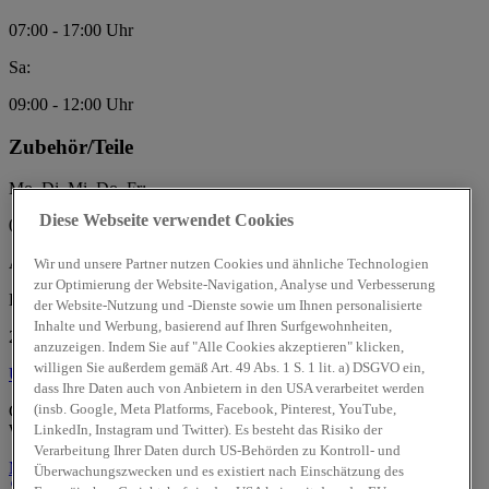
07:00 - 17:00 Uhr
Sa:
09:00 - 12:00 Uhr
Zubehör/Teile
Mo, Di, Mi, Do, Fr:
Diese Webseite verwendet Cookies
08:00 - 17:00 Uhr
Autohaus Rehder GmbH & Co. KG
Wir und unsere Partner nutzen Cookies und ähnliche Technologien
zur Optimierung der Website-Navigation, Analyse und Verbesserung
Eckernförder Str. 298
der Website-Nutzung und -Dienste sowie um Ihnen personalisierte
Inhalte und Werbung, basierend auf Ihren Surfgewohnheiten,
24119 Kronshagen / Kiel
anzuzeigen. Indem Sie auf "Alle Cookies akzeptieren" klicken,
willigen Sie außerdem gemäß Art. 49 Abs. 1 S. 1 lit. a) DSGVO ein,
Über uns
Über uns
dass Ihre Daten auch von Anbietern in den USA verarbeitet werden
(insb. Google, Meta Platforms, Facebook, Pinterest, YouTube,
Geprüfte Gebrauchtwagen:
LinkedIn, Instagram und Twitter). Es besteht das Risiko der
Wir sind offizieller
Hyundai Promise
Partner.
Verarbeitung Ihrer Daten durch US-Behörden zu Kontroll- und
Mehr erfahren
Überwachungszwecken und es existiert nach Einschätzung des