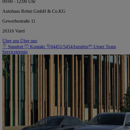
09:00 - 12:00 Uhr
Autohaus Rehm GmbH & Co.KG
Gewerbestraße 11
26316 Varel
Über uns
Über uns
Standort
Kontakt
04451/5454
Anrufen
Unser Team
Servicetermin