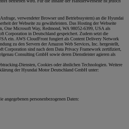
 betrieben wird. Für die Inhalte der Händlerwebseite ist jedoch
r Anfrage, verwendeter Browser und Betriebssystem) an die Hyundai
erheit der Webseite zu gewährleisten. Das Hosting der Webseite
tion, One Microsoft Way, Redmond, WA 98052-6399, USA als
oft Corporation in Deutschland gespeichert. Zudem setzt die
SA ein. AWS CloudFront fungiert als Content Delivery Network
bindung zu den Servern der Amazon Web Services, Inc. hergestellt,
t Corporation sind nach dem Data Privacy Framework zertifiziert,
lgenau Consulting GmbH sowie deren Dienstleister agieren als
btracking-Diensten, Cookies oder ähnlichen Technologien. Weitere
erklärung der Hyundai Motor Deutschland GmbH unter:
h Sie angegebenen personenbezogenen Daten: