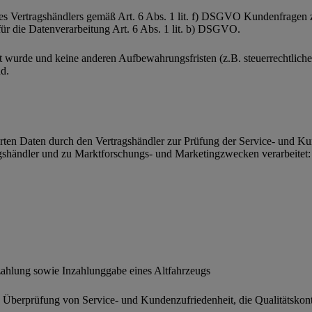
e des Vertragshändlers gemäß Art. 6 Abs. 1 lit. f) DSGVO Kundenfrage
 für die Datenverarbeitung Art. 6 Abs. 1 lit. b) DSGVO.
et wurde und keine anderen Aufbewahrungsfristen (z.B. steuerrechtlich
d.
ührten Daten durch den Vertragshändler zur Prüfung der Service- und
shändler und zu Marktforschungs- und Marketingzwecken verarbeitet:
zahlung sowie Inzahlunggabe eines Altfahrzeugs
 Überprüfung von Service- und Kundenzufriedenheit, die Qualitätskon