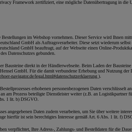
rivacy Framework zertifiziert, eine mögliche Datenübertragung in die
ie Bestellungen im Webshop vornehmen. Dieser Service wird Ihnen mitt
Deutschland GmbH als Auftragsverarbeiter. Diese setzt wiederum selb
Deutschland GmbH beauftragt, auf der Webseite einen Online-Produktkat
 des Datenschutzes gebunden.
der Bausteine direkt in der Händlerwebseite. Beim Laden der Bausteine
 Dr. Hensel GmbH. Für die damit verbundene Erhebung und Nutzung de
ubehoer-navigator.de/legal.html#datenschutzerklaerung
).
stellprozesses erhobenen personenbezogenen Daten verschlüsselt an de
n am Prozess beteiligte Dienstleister weiter (z.B. an Logistikpartner f
bs. 1 lit. b) DSGVO.
ses angegebenen Daten zudem verarbeiten, um Sie über weitere interess
ge hierfür ist sein berechtigtes Interesse gemäß Art. 6 Abs. 1 lit. 
ben verpflichtet, Ihre Adress-, Zahlungs- und Bestelldaten für die Daue