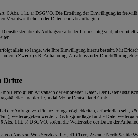
t. 6 Abs. 1 lit. a) DSGVO. Die Erteilung der Einwilligung ist freiwill
nten Verantwortlichen oder Datenschutzbeauftragten.
enstleister, die als Auftragsverarbeiter für uns tätig sind, übermitte
eiten.
lgt allein so lange, wie Ihre Einwilligung hierzu besteht. Mit Erlösc
nen anderen Zweck (z.B. Anbahnung, Abschluss oder Durchführung eine
 Dritte
bH erfolgt ein Austausch der erhobenen Daten. Der Datenaustausch e
Vertragshändler und der Hyundai Motor Deutschland GmbH.
 bei der Anfrage von Finanzierungsmöglichkeiten, erforderlich sein, kö
), weitergegeben werden. Rechtsgrundlage für die Datenweitergabe is
 Abs. 1 lit. b) DSGVO, sofern die Weitergabe der Daten der Anbahnun
 von Amazon Web Services, Inc., 410 Terry Avenue North Seattle WA 