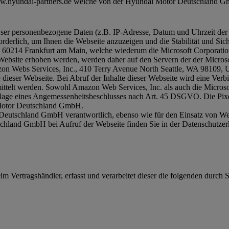
w.hyundai-partners.de welche von der Hyundai Motor Deutschland GmbH
owser personenbezogene Daten (z.B. IP-Adresse, Datum und Uhrzeit de
derlich, um Ihnen die Webseite anzuzeigen und die Stabilität und Sich
1, 60214 Frankfurt am Main, welche wiederum die Microsoft Corpora
er Website erhoben werden, werden daher auf den Servern der der Micros
 Webs Services, Inc., 410 Terry Avenue North Seattle, WA 98109, U
e dieser Webseite. Bei Abruf der Inhalte dieser Webseite wird eine Ver
ttelt werden. Sowohl Amazon Web Services, Inc. als auch die Microsof
dlage eines Angemessenheitsbeschlusses nach Art. 45 DSGVO. Die Pixe
i Motor Deutschland GmbH.
 Deutschland GmbH verantwortlich, ebenso wie für den Einsatz von We
schland GmbH bei Aufruf der Webseite finden Sie in der Datenschutz
im Vertragshändler, erfasst und verarbeitet dieser die folgenden durc