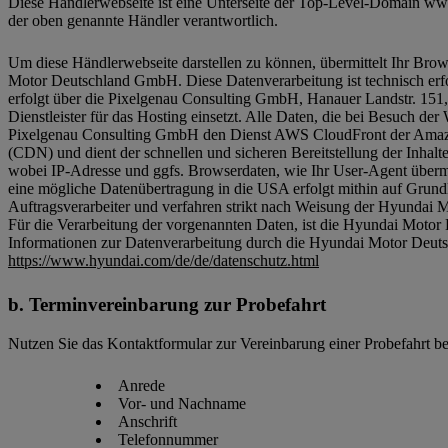
Diese Händlerwebseite ist eine Unterseite der Top-Level-Domain ww
der oben genannte Händler verantwortlich.
Um diese Händlerwebseite darstellen zu können, übermittelt Ihr Br
Motor Deutschland GmbH. Diese Datenverarbeitung ist technisch erfor
erfolgt über die Pixelgenau Consulting GmbH, Hanauer Landstr. 15
Dienstleister für das Hosting einsetzt. Alle Daten, die bei Besuch d
Pixelgenau Consulting GmbH den Dienst AWS CloudFront der Amazon
(CDN) und dient der schnellen und sicheren Bereitstellung der Inhalt
wobei IP-Adresse und ggfs. Browserdaten, wie Ihr User-Agent übermi
eine mögliche Datenübertragung in die USA erfolgt mithin auf Grun
Auftragsverarbeiter und verfahren strikt nach Weisung der Hyunda
Für die Verarbeitung der vorgenannten Daten, ist die Hyundai Motor
Informationen zur Datenverarbeitung durch die Hyundai Motor Deut
https://www.hyundai.com/de/de/datenschutz.html
Terminvereinbarung zur Probefahrt
Nutzen Sie das Kontaktformular zur Vereinbarung einer Probefahrt be
Anrede
Vor- und Nachname
Anschrift
Telefonnummer