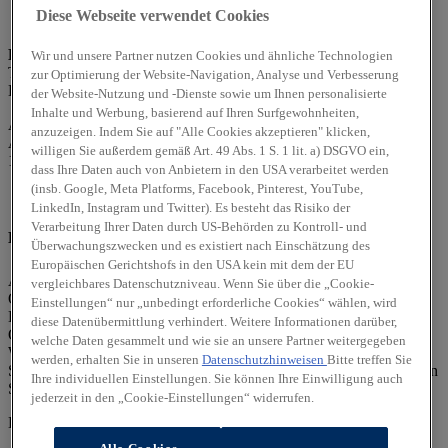
Diese Webseite verwendet Cookies
Datenschutzbeauftragte
: Sarah Döbel
Wir und unsere Partner nutzen Cookies und ähnliche Technologien
Tel.: 03362 580719
zur Optimierung der Website-Navigation, Analyse und Verbesserung
E-Mail:
Datenschutz@fordmueller.de
der Website-Nutzung und -Dienste sowie um Ihnen personalisierte
Inhalte und Werbung, basierend auf Ihren Surfgewohnheiten,
Autoservice Müller GmbH & Co. KG
anzuzeigen. Indem Sie auf "Alle Cookies akzeptieren" klicken,
Am Wasserwerk 3
willigen Sie außerdem gemäß Art. 49 Abs. 1 S. 1 lit. a) DSGVO ein,
15537 Erkner
dass Ihre Daten auch von Anbietern in den USA verarbeitet werden
(insb. Google, Meta Platforms, Facebook, Pinterest, YouTube,
LinkedIn, Instagram und Twitter). Es besteht das Risiko der
Verarbeitung Ihrer Daten durch US-Behörden zu Kontroll- und
EU-Verordnung 524/2013
Überwachungszwecken und es existiert nach Einschätzung des
Europäischen Gerichtshofs in den USA kein mit dem der EU
Aufgrund Artikel 14 Abs. 1 der EU-Verordnung 524/2013 über die
vergleichbares Datenschutzniveau. Wenn Sie über die „Cookie-
Online-Beilegung verbraucherrechtlicher Streitigkeiten sind in der
Einstellungen“ nur „unbedingt erforderliche Cookies“ wählen, wird
EU niedergelassene Unternehmer, die Online-Kaufverträge oder
diese Datenübermittlung verhindert. Weitere Informationen darüber,
Online-Dienstleistungsverträge eingehen, verpflichtet, auf ihren
welche Daten gesammelt und wie sie an unsere Partner weitergegeben
Websites einen Link zur OS-Plattform (Online-
werden, erhalten Sie in unseren
Datenschutzhinweisen
Bitte treffen Sie
Streitschlichtungsplattform) der EU bereitzustellen. Den Link finden
Ihre individuellen Einstellungen. Sie können Ihre Einwilligung auch
Sie unter folgender URL:
http://ec.europa.eu/odr
jederzeit in den „Cookie-Einstellungen“ widerrufen.
Hinweis gemäß § 36 Verbraucherstreitbeilegungsgesetz (VSBG)