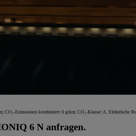
 CO₂-Emissionen kombiniert: 0 g/km; CO₂-Klasse: A. Elektrische Re
 IONIQ 6 N anfragen.