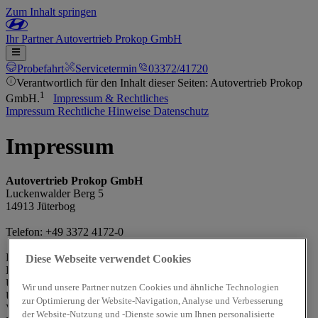
Zum Inhalt springen
Ihr
Partner
Autovertrieb Prokop GmbH
Probefahrt
Servicetermin
03372/41720
Verantwortlich für den Inhalt dieser Seiten: Autovertrieb Prokop
1
GmbH.
Impressum & Rechtliches
Impressum
Rechtliche Hinweise
Datenschutz
Impressum
Autovertrieb Prokop GmbH
Luckenwalder Berg 5
14913 Jüterbog
Telefon: +49 3372 4172-0
Handelsregisternr.: HRB 13588 P
Diese Webseite verwendet Cookies
Handelsregister und Registergericht: Amtsgericht Potsdam
Umsatzsteueridentifikationsnummer (gemäß §27a
Wir und unsere Partner nutzen Cookies und ähnliche Technologien
Umsatzsteuergesetz): DE 290 985 640
zur Optimierung der Website-Navigation, Analyse und Verbesserung
Vertretungsberechtigte(r): Inhaber Thomas Prokop
der Website-Nutzung und -Dienste sowie um Ihnen personalisierte