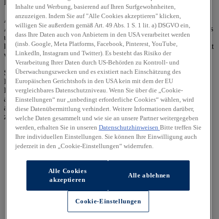
E-Mail:
info@autohaus-prokop.de
Inhalte und Werbung, basierend auf Ihren Surfgewohnheiten,
anzuzeigen. Indem Sie auf "Alle Cookies akzeptieren" klicken,
Alle Rechte vorbehalten. Texte, Bilder, Grafiken, Sound,
willigen Sie außerdem gemäß Art. 49 Abs. 1 S. 1 lit. a) DSGVO ein,
Animationen und Videos unterliegen dem Schutz des Urheberrechts
dass Ihre Daten auch von Anbietern in den USA verarbeitet werden
und anderer Schutzgesetze. Der Inhalt dieser Website darf nicht zu
(insb. Google, Meta Platforms, Facebook, Pinterest, YouTube,
kommerziellen Zwecken verbreitet oder Dritten zugänglich gemacht
LinkedIn, Instagram und Twitter). Es besteht das Risiko der
werden. Irrtümer und Änderungen vorbehalten.
Verarbeitung Ihrer Daten durch US-Behörden zu Kontroll- und
Überwachungszwecken und es existiert nach Einschätzung des
Sollten wir auf diesen Seiten Verknüpfungen zu anderen Seiten im
Europäischen Gerichtshofs in den USA kein mit dem der EU
Internet angelegt haben, so haben wir auf sämtliche Links keinerlei
Einfluss. Deshalb distanzieren wir uns hiermit ausdrücklich von
vergleichbares Datenschutzniveau. Wenn Sie über die „Cookie-
allen Inhalten der verknüpften Seiten. Diese Erklärung gilt für alle
Einstellungen“ nur „unbedingt erforderliche Cookies“ wählen, wird
auf dieser Seite ausgebrachten Links und für alle Inhalte der Seiten,
diese Datenübermittlung verhindert. Weitere Informationen darüber,
zu denen ggf. Banner führen.
welche Daten gesammelt und wie sie an unsere Partner weitergegeben
werden, erhalten Sie in unseren
Datenschutzhinweisen
Bitte treffen Sie
Ihre individuellen Einstellungen. Sie können Ihre Einwilligung auch
jederzeit in den „Cookie-Einstellungen“ widerrufen.
Alle Cookies
Alle ablehnen
akzeptieren
Cookie-Einstellungen