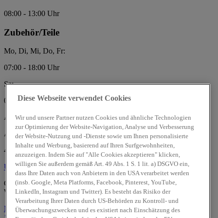
08:00 - 13:00 Uhr
Zubehör/Teile
Mo, Di, Mi, Do, Fr:
07:00 - 18:00 Uhr
Sa:
Diese Webseite verwendet Cookies
08:00 - 13:00 Uhr
Autozentrum Dresen GmbH
Wir und unsere Partner nutzen Cookies und ähnliche Technologien
zur Optimierung der Website-Navigation, Analyse und Verbesserung
Aachener Str. 235
der Website-Nutzung und -Dienste sowie um Ihnen personalisierte
Inhalte und Werbung, basierend auf Ihren Surfgewohnheiten,
41061 Mönchengladbach
anzuzeigen. Indem Sie auf "Alle Cookies akzeptieren" klicken,
willigen Sie außerdem gemäß Art. 49 Abs. 1 S. 1 lit. a) DSGVO ein,
Über uns
Über uns
dass Ihre Daten auch von Anbietern in den USA verarbeitet werden
(insb. Google, Meta Platforms, Facebook, Pinterest, YouTube,
Geprüfte Gebrauchtwagen:
LinkedIn, Instagram und Twitter). Es besteht das Risiko der
Wir sind offizieller
Hyundai Promise
Partner.
Verarbeitung Ihrer Daten durch US-Behörden zu Kontroll- und
Mehr erfahren
Überwachungszwecken und es existiert nach Einschätzung des