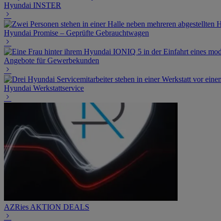
Hyundai INSTER
Hyundai Promise – Geprüfte Gebrauchtwagen
Angebote für Gewerbekunden
Hyundai Werkstattservice
AZRies AKTION DEALS