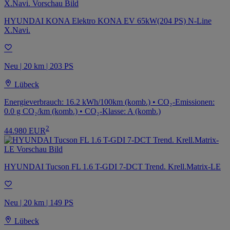
HYUNDAI KONA Elektro KONA EV 65kW(204 PS) N-Line
X.Navi.
Neu | 20 km | 203 PS
Lübeck
Energieverbrauch: 16.2 kWh/100km (komb.) • CO₂-Emissionen:
0.0 g CO₂/km (komb.) • CO₂-Klasse: A (komb.)
2
44.980 EUR
HYUNDAI Tucson FL 1.6 T-GDI 7-DCT Trend. Krell.Matrix-LE
Neu | 20 km | 149 PS
Lübeck