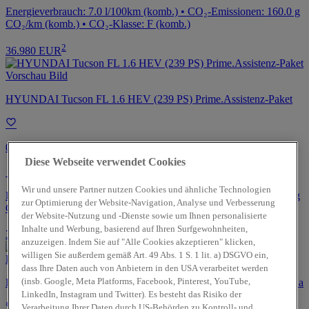
Energieverbrauch: 7.0 l/100km (komb.) • CO₂-Emissionen: 160.0 g
CO₂/km (komb.) • CO₂-Klasse: F (komb.)
2
36.980 EUR
HYUNDAI Tucson FL 1.6 HEV (239 PS) Prime.Assistenz-Paket
06/2026 | 10 km | 239 PS
Diese Webseite verwendet Cookies
Lübeck
Wir und unsere Partner nutzen Cookies und ähnliche Technologien
Energieverbrauch: 5.8 l/100km (komb.) • CO₂-Emissionen: 131.0 g
zur Optimierung der Website-Navigation, Analyse und Verbesserung
CO₂/km (komb.) • CO₂-Klasse: D (komb.)
der Website-Nutzung und -Dienste sowie um Ihnen personalisierte
Inhalte und Werbung, basierend auf Ihren Surfgewohnheiten,
2
39.480 EUR
anzuzeigen. Indem Sie auf "Alle Cookies akzeptieren" klicken,
willigen Sie außerdem gemäß Art. 49 Abs. 1 S. 1 lit. a) DSGVO ein,
dass Ihre Daten auch von Anbietern in den USA verarbeitet werden
(insb. Google, Meta Platforms, Facebook, Pinterest, YouTube,
HYUNDAI IONIQ 5 FL N-Line 84 kWh (229 PS) Matrix-LED.Na
LinkedIn, Instagram und Twitter). Es besteht das Risiko der
Verarbeitung Ihrer Daten durch US-Behörden zu Kontroll- und