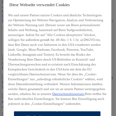
Diese Webseite verwendet Cookies
Wir und unsere Partner nutzen Cookies und ähnliche Technologien
Hyundai
Angebote für
Hyundai
zur Optimierung der Website-Navigation, Analyse und Verbesserung
INSTER
Gewerbekunden
Werkstattservice
der Website-Nutzung und -Dienste sowie um Ihnen personalisierte
Hyundai
Inhalte und Werbung, basierend auf Ihren Surfgewohnheiten,
Promise –
anzuzeigen. Indem Sie auf "Alle Cookies akzeptieren" klicken,
Geprüfte
willigen Sie außerdem gemäß Art. 49 Abs. 1 S. 1 lit. a) DSGVO ein,
Gebrauchtwagen
dass Ihre Daten auch von Anbietern in den USA verarbeitet werden
(insb. Google, Meta Platforms, Facebook, Pinterest, YouTube,
LinkedIn, Instagram und Twitter). Es besteht das Risiko der
Verarbeitung Ihrer Daten durch US-Behörden zu Kontroll- und
Überwachungszwecken und es existiert nach Einschätzung des
Hyundai INSTER
Europäischen Gerichtshofs in den USA kein mit dem der EU
vergleichbares Datenschutzniveau. Wenn Sie über die „Cookie-
Einstellungen“ nur „unbedingt erforderliche Cookies“ wählen, wird
diese Datenübermittlung verhindert. Weitere Informationen darüber,
Hyundai Promise – Geprüfte Gebrauchtwagen
welche Daten gesammelt und wie sie an unsere Partner weitergegeben
werden, erhalten Sie in unseren
Datenschutzhinweisen
Bitte treffen Sie
Ihre individuellen Einstellungen. Sie können Ihre Einwilligung auch
jederzeit in den „Cookie-Einstellungen“ widerrufen.
Angebote für Gewerbekunden