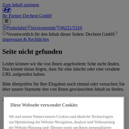
Zum Inhalt springen
Ihr
Partner
Dechent GmbH
Probefahrt
Servicetermin
06221/5310
1
Verantwortlich für den Inhalt dieser Seiten: Dechent GmbH.
Impressum & Rechtliches
Seite nicht gefunden
Leider können wir die von Ihnen angeforderte Seite nicht finden.
Das könnte daran liegen, dass Sie eine falsche oder eine veraltete
URL aufgerufen haben.
Bitte überprüfen Sie Ihre Eingaben noch einmal oder versuchen Sie
über unsere Startseite den von Ihnen gewünschten Inhalt zu finden.
Zur Startseite
Diese Webseite verwendet Cookies
Wir und unsere Partner nutzen Cookies und ähnliche Technologien
zur Optimierung der Website-Navigation, Analyse und Verbesserung
der Website-Nutzung und -Dienste sowie um Ihnen personalisierte