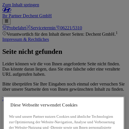
Zum Inhalt springen
Ihr
Partner
Dechent GmbH
Probefahrt
Servicetermin
06221/5310
1
Verantwortlich für den Inhalt dieser Seiten: Dechent GmbH.
Impressum & Rechtliches
Seite nicht gefunden
Leider können wir die von Ihnen angeforderte Seite nicht finden.
Das könnte daran liegen, dass Sie eine falsche oder eine veraltete
URL aufgerufen haben.
Bitte überprüfen Sie Ihre Eingaben noch einmal oder versuchen Sie
über unsere Startseite den von Ihnen gewünschten Inhalt zu finden.
Zur Startseite
Diese Webseite verwendet Cookies
Wir und unsere Partner nutzen Cookies und ähnliche Technologien
zur Optimierung der Website-Navigation, Analyse und Verbesserung
der Website-Nutzung und -Dienste sowie um Ihnen personalisierte