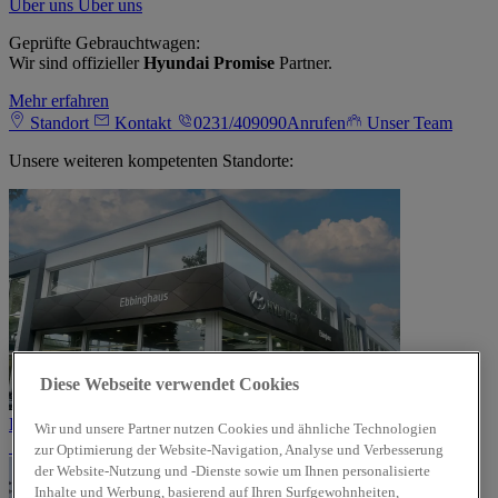
Über uns
Über uns
Geprüfte Gebrauchtwagen:
Wir sind offizieller
Hyundai Promise
Partner.
Mehr erfahren
Standort
Kontakt
0231/409090
Anrufen
Unser Team
Unsere weiteren kompetenten Standorte:
Diese Webseite verwendet Cookies
Dortmund
Wir und unsere Partner nutzen Cookies und ähnliche Technologien
zur Optimierung der Website-Navigation, Analyse und Verbesserung
der Website-Nutzung und -Dienste sowie um Ihnen personalisierte
Inhalte und Werbung, basierend auf Ihren Surfgewohnheiten,