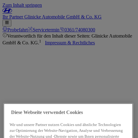
Zum Inhalt springen
Ihr
Partner
Glinicke Automobile GmbH & Co. KG
Probefahrt
Servicetermin
0361/74080300
Verantwortlich für den Inhalt dieser Seiten: Glinicke Automobile
1
GmbH & Co. KG.
Impressum & Rechtliches
Diese Webseite verwendet Cookies
Wir und unsere Partner nutzen Cookies und ähnliche Technologien
zur Optimierung der Website-Navigation, Analyse und Verbesserung
der Website-Nutzung und -Dienste sowie um Ihnen personalisierte