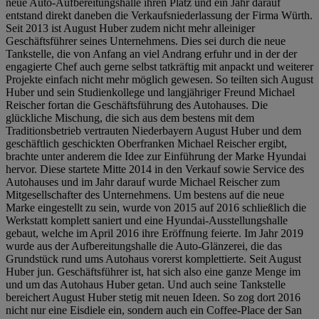
neue Auto-Aufbereitungshalle ihren Platz und ein Jahr darauf
entstand direkt daneben die Verkaufsniederlassung der Firma Würth.
Seit 2013 ist August Huber zudem nicht mehr alleiniger
Geschäftsführer seines Unternehmens. Dies sei durch die neue
Tankstelle, die von Anfang an viel Andrang erfuhr und in der der
engagierte Chef auch gerne selbst tatkräftig mit anpackt und weiterer
Projekte einfach nicht mehr möglich gewesen. So teilten sich August
Huber und sein Studienkollege und langjähriger Freund Michael
Reischer fortan die Geschäftsführung des Autohauses. Die
glückliche Mischung, die sich aus dem bestens mit dem
Traditionsbetrieb vertrauten Niederbayern August Huber und dem
geschäftlich geschickten Oberfranken Michael Reischer ergibt,
brachte unter anderem die Idee zur Einführung der Marke Hyundai
hervor. Diese startete Mitte 2014 in den Verkauf sowie Service des
Autohauses und im Jahr darauf wurde Michael Reischer zum
Mitgesellschafter des Unternehmens. Um bestens auf die neue
Marke eingestellt zu sein, wurde von 2015 auf 2016 schließlich die
Werkstatt komplett saniert und eine Hyundai-Ausstellungshalle
gebaut, welche im April 2016 ihre Eröffnung feierte. Im Jahr 2019
wurde aus der Aufbereitungshalle die Auto-Glänzerei, die das
Grundstück rund ums Autohaus vorerst komplettierte. Seit August
Huber jun. Geschäftsführer ist, hat sich also eine ganze Menge im
und um das Autohaus Huber getan. Und auch seine Tankstelle
bereichert August Huber stetig mit neuen Ideen. So zog dort 2016
nicht nur eine Eisdiele ein, sondern auch ein Coffee-Place der San