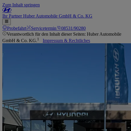
Zum Inhalt springen
Ihr
Partner
Huber Automobile GmbH & Co. KG
Probefahrt
Servicetermin
08531/90280
Verantwortlich für den Inhalt dieser Seiten: Huber Automobile
1
GmbH & Co. KG.
Impressum & Rechtliches