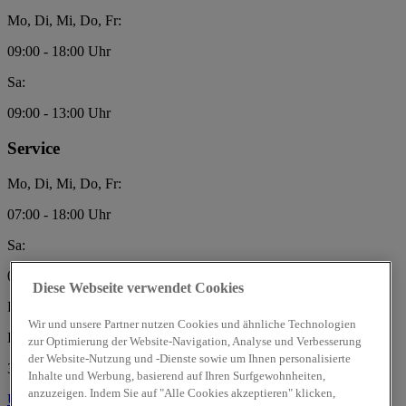
Mo, Di, Mi, Do, Fr:
09:00 - 18:00 Uhr
Sa:
09:00 - 13:00 Uhr
Service
Mo, Di, Mi, Do, Fr:
07:00 - 18:00 Uhr
Sa:
09:00 - 13:00 Uhr
Diese Webseite verwendet Cookies
Priegnitz GmbH
Wir und unsere Partner nutzen Cookies und ähnliche Technologien
Heerener Str. 50
zur Optimierung der Website-Navigation, Analyse und Verbesserung
der Website-Nutzung und -Dienste sowie um Ihnen personalisierte
39576 Stendal
Inhalte und Werbung, basierend auf Ihren Surfgewohnheiten,
anzuzeigen. Indem Sie auf "Alle Cookies akzeptieren" klicken,
Über uns
Über uns