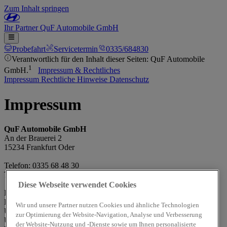
Zum Inhalt springen
Ihr
Partner
QuF Automobile GmbH
Probefahrt
Servicetermin
0335/684830
Verantwortlich für den Inhalt dieser Seiten: QuF Automobile
1
GmbH.
Impressum & Rechtliches
Impressum
Rechtliche Hinweise
Datenschutz
Impressum
QuF Automobile GmbH
An der Brauerei 2
15234 Frankfurt Oder
Telefon: 0335 68 48 30
Telefax: 0335 684 83 14
Diese Webseite verwendet Cookies
Handelsregisternr.: 4943
Handelsregister und Registergericht: Frankfurt (Oder)
Wir und unsere Partner nutzen Cookies und ähnliche Technologien
Umsatzsteueridentifikationsnummer (gemäß §27a
zur Optimierung der Website-Navigation, Analyse und Verbesserung
Umsatzsteuergesetz): DE 171 035 280
der Website-Nutzung und -Dienste sowie um Ihnen personalisierte