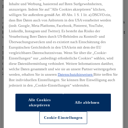
Vertretungsberechtigte(r): Frank Quandt
Inhalte und Werbung, basierend auf Ihren Surfgewohnheiten,
E-Mail:
f.quandt@quf-automobile.de
anzuzeigen. Indem Sie auf "Alle Cookies akzeptieren" klicken,
willigen Sie außerdem gemäß Art. 49 Abs. 1 S. 1 lit. a) DSGVO ein,
Alle Rechte vorbehalten. Texte, Bilder, Grafiken, Sound,
dass Ihre Daten auch von Anbietern in den USA verarbeitet werden
Animationen und Videos unterliegen dem Schutz des Urheberrechts
(insb. Google, Meta Platforms, Facebook, Pinterest, YouTube,
und anderer Schutzgesetze. Der Inhalt dieser Website darf nicht zu
LinkedIn, Instagram und Twitter). Es besteht das Risiko der
kommerziellen Zwecken verbreitet oder Dritten zugänglich gemacht
Verarbeitung Ihrer Daten durch US-Behörden zu Kontroll- und
werden. Irrtümer und Änderungen vorbehalten.
Überwachungszwecken und es existiert nach Einschätzung des
Europäischen Gerichtshofs in den USA kein mit dem der EU
Sollten wir auf diesen Seiten Verknüpfungen zu anderen Seiten im
Internet angelegt haben, so haben wir auf sämtliche Links keinerlei
vergleichbares Datenschutzniveau. Wenn Sie über die „Cookie-
Einfluss. Deshalb distanzieren wir uns hiermit ausdrücklich von
Einstellungen“ nur „unbedingt erforderliche Cookies“ wählen, wird
allen Inhalten der verknüpften Seiten. Diese Erklärung gilt für alle
diese Datenübermittlung verhindert. Weitere Informationen darüber,
auf dieser Seite ausgebrachten Links und für alle Inhalte der Seiten,
welche Daten gesammelt und wie sie an unsere Partner weitergegeben
zu denen ggf. Banner führen.
werden, erhalten Sie in unseren
Datenschutzhinweisen
Bitte treffen Sie
Ihre individuellen Einstellungen. Sie können Ihre Einwilligung auch
jederzeit in den „Cookie-Einstellungen“ widerrufen.
Alle Cookies
Alle ablehnen
akzeptieren
Cookie-Einstellungen