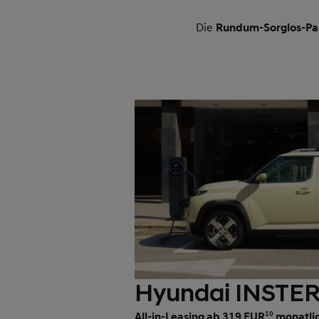
Die
Rundum-Sorglos-Pa
Hyundai INSTE
All-in-Leasing ab 319 EUR
10
monatli