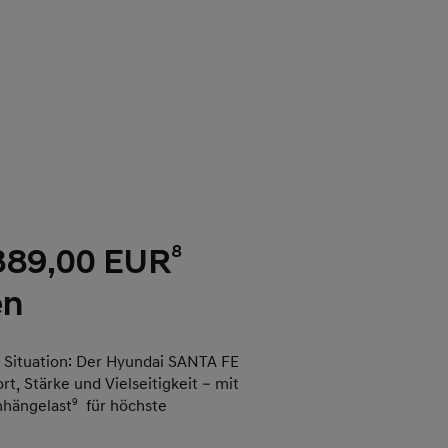
8
 389,00 EUR
en
r Situation: Der Hyundai SANTA FE
t, Stärke und Vielseitigkeit – mit
nhängelast
9
für höchste