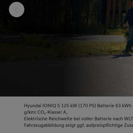
Hyundai IONIQ 5 125 kW (170 PS) Batterie 63 kWh 
g/km; CO₂-Klasse: A.
Elektrische Reichweite bei voller Batterie nach WL
Fahrzeugabbildung zeigt ggf. aufpreispflichtige Zus