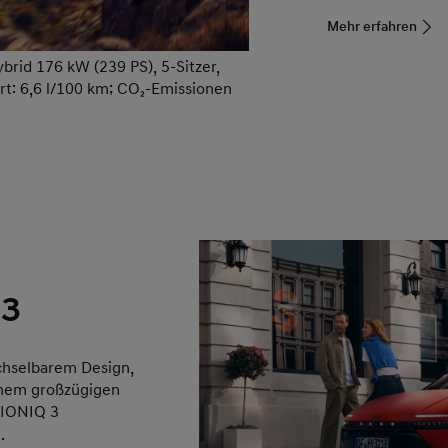
Mehr erfahren
rid 176 kW (239 PS), 5-Sitzer,
rt: 6,6 l/100 km; CO₂-Emissionen
 3
chselbarem Design,
inem großzügigen
 IONIQ 3
.