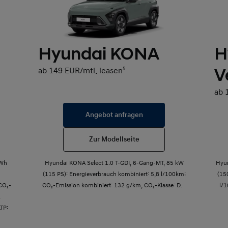
Hyundai KONA
H
V
ab 149 EUR/mtl. leasen
5
ab 
Angebot anfragen
Zur Modellseite
kWh
Hyundai KONA Select 1.0 T-GDI, 6-Gang-MT, 85 kW
Hyu
(115 PS): Energieverbrauch kombiniert: 5,8 l/100km;
(15
CO₂-
CO₂-Emission kombiniert: 132 g/km, CO₂-Klasse: D.
l/
.
LTP: