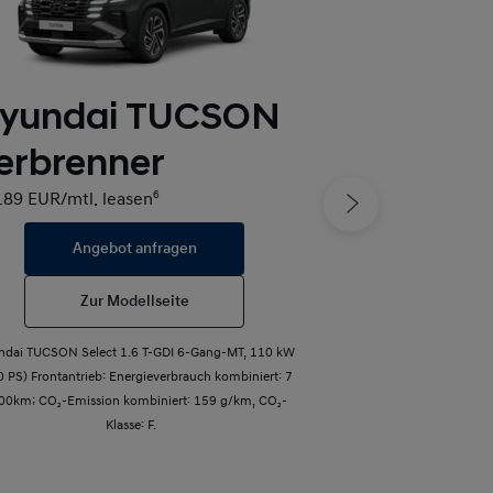
yundai TUCSON
Hyundai
erbrenner
ab 119 EUR/mtl. l
189 EUR/mtl. leasen
6
Angebot anfragen
Angeb
Zur Modellseite
Zur 
ndai TUCSON Select 1.6 T-GDI 6-Gang-MT, 110 kW
Hyundai i20 1.0 T
0 PS) Frontantrieb: Energieverbrauch kombiniert: 7
Energieverbrauch ko
100km; CO₂-Emission kombiniert: 159 g/km, CO₂-
Emission kombiniert
Klasse: F.