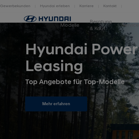
Gewerbekunden
Hyundai erleben
Karriere
Kontakt
Home
Beratung
Modelle
Servic
& Kauf
Hyundai Power
Leasing
Top Angebote für Top-Modelle
Mehr erfahren