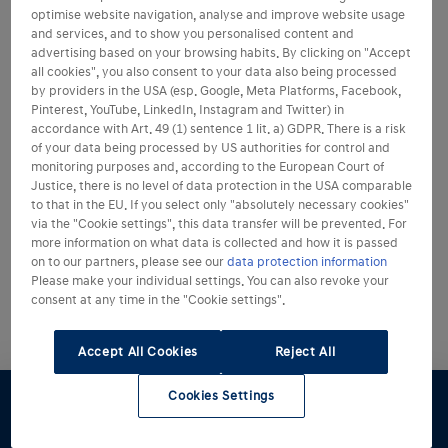
optimise website navigation, analyse and improve website usage
and services, and to show you personalised content and
advertising based on your browsing habits. By clicking on "Accept
all cookies", you also consent to your data also being processed
by providers in the USA (esp. Google, Meta Platforms, Facebook,
Pinterest, YouTube, LinkedIn, Instagram and Twitter) in
accordance with Art. 49 (1) sentence 1 lit. a) GDPR. There is a risk
of your data being processed by US authorities for control and
monitoring purposes and, according to the European Court of
Justice, there is no level of data protection in the USA comparable
to that in the EU. If you select only "absolutely necessary cookies"
via the "Cookie settings", this data transfer will be prevented. For
more information on what data is collected and how it is passed
on to our partners, please see our
data protection information
Please make your individual settings. You can also revoke your
consent at any time in the "Cookie settings".
Accept All Cookies
Reject All
Cookies Settings
Konfigurator
Angebot
Probefahrt
Preislisten
Händlersuche