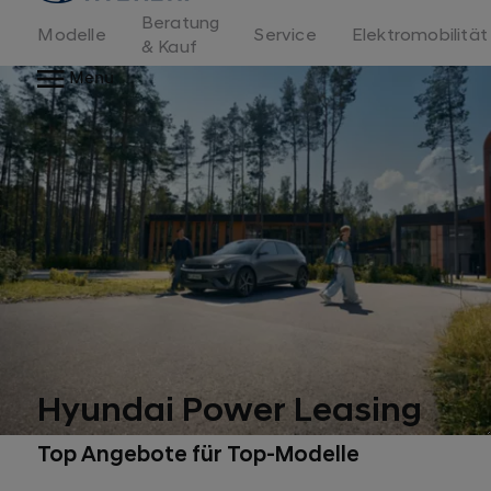
Beratung
Modelle
Service
Elektromobilität
& Kauf
Menu
Hyundai Power Leasing
Top Angebote für Top-Modelle