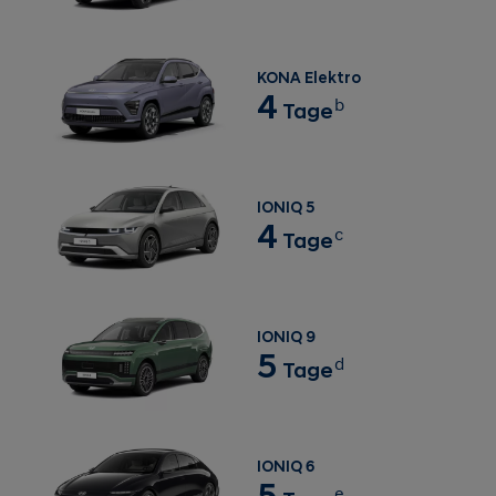
KONA Elektro
4
b
Tage
IONIQ 5
4
c
Tage
IONIQ 9
5
d
Tage
IONIQ 6
5
e
Tage
Genau wie die Kraftstoffeffizienz eines