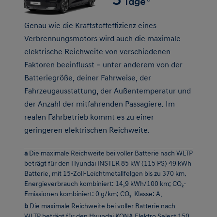
Verbrennungsmotors wird auch die maximale
elektrische Reichweite von verschiedenen
Faktoren beeinflusst – unter anderem von der
Batteriegröße, deiner Fahrweise, der
Fahrzeugausstattung, der Außentemperatur und
der Anzahl der mitfahrenden Passagiere. Im
realen Fahrbetrieb kommt es zu einer
geringeren elektrischen Reichweite.
a
Die maximale Reichweite bei voller Batterie nach WLTP
beträgt für den Hyundai INSTER 85 kW (115 PS) 49 kWh
Batterie, mit 15-Zoll-Leichtmetallfelgen bis zu 370 km.
Energieverbrauch kombiniert: 14,9 kWh/100 km; CO₂-
Emissionen kombiniert: 0 g/km; CO₂-Klasse: A.
b
Die maximale Reichweite bei voller Batterie nach
WLTP beträgt für den Hyundai KONA Elektro Select 150
kW (204 PS) 65 kWh Batterie mit 17-Zoll-
Leichtmetallfelgen bis zu 510 km. Energieverbrauch
kombiniert: 14,7 kWh/100 km; CO₂-Emissionen