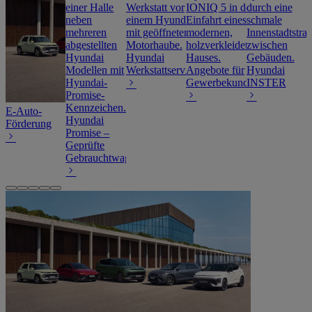
Hyundai
Werkstattservice
Angebote für
Hyundai
Gewerbekunden
INSTER
E-Auto-
Hyundai
Förderung
Promise –
Geprüfte
Gebrauchtwagen