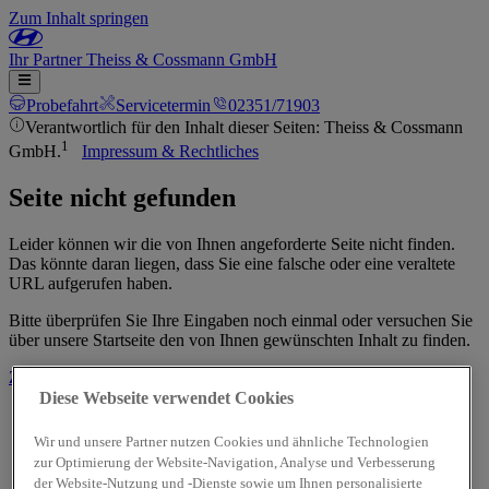
Zum Inhalt springen
Ihr
Partner
Theiss & Cossmann GmbH
Probefahrt
Servicetermin
02351/71903
Verantwortlich für den Inhalt dieser Seiten: Theiss & Cossmann
1
GmbH.
Impressum & Rechtliches
Seite nicht gefunden
Leider können wir die von Ihnen angeforderte Seite nicht finden.
Das könnte daran liegen, dass Sie eine falsche oder eine veraltete
URL aufgerufen haben.
Bitte überprüfen Sie Ihre Eingaben noch einmal oder versuchen Sie
über unsere Startseite den von Ihnen gewünschten Inhalt zu finden.
Zur Startseite
Diese Webseite verwendet Cookies
Wir und unsere Partner nutzen Cookies und ähnliche Technologien
zur Optimierung der Website-Navigation, Analyse und Verbesserung
der Website-Nutzung und -Dienste sowie um Ihnen personalisierte