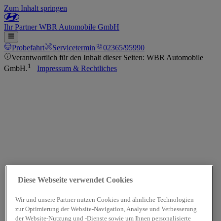
Zum Inhalt springen
Ihr
Partner
WBR Automobile GmbH
Probefahrt
Servicetermin
02365/95990
Verantwortlich für den Inhalt dieser Seiten: WBR Automobile
1
GmbH.
Impressum & Rechtliches
Diese Webseite verwendet Cookies
Wir und unsere Partner nutzen Cookies und ähnliche Technologien
zur Optimierung der Website-Navigation, Analyse und Verbesserung
der Website-Nutzung und -Dienste sowie um Ihnen personalisierte