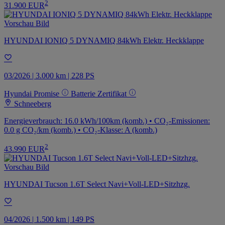
2
31.900 EUR
HYUNDAI IONIQ 5 DYNAMIQ 84kWh Elektr. Heckklappe
03/2026 | 3.000 km | 228 PS
Hyundai Promise
Batterie Zertifikat
Schneeberg
Energieverbrauch: 16.0 kWh/100km (komb.) • CO₂-Emissionen:
0.0 g CO₂/km (komb.) • CO₂-Klasse: A (komb.)
2
43.990 EUR
HYUNDAI Tucson 1.6T Select Navi+Voll-LED+Sitzhzg.
04/2026 | 1.500 km | 149 PS