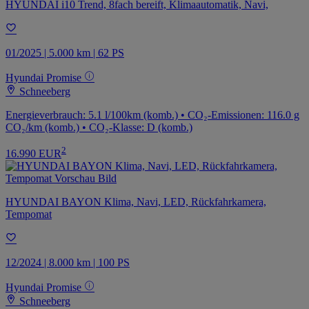
HYUNDAI i10 Trend, 8fach bereift, Klimaautomatik, Navi,
01/2025 | 5.000 km | 62 PS
Hyundai Promise
Schneeberg
Energieverbrauch: 5.1 l/100km (komb.) • CO₂-Emissionen: 116.0 g
CO₂/km (komb.) • CO₂-Klasse: D (komb.)
2
16.990 EUR
HYUNDAI BAYON Klima, Navi, LED, Rückfahrkamera,
Tempomat
12/2024 | 8.000 km | 100 PS
Hyundai Promise
Schneeberg