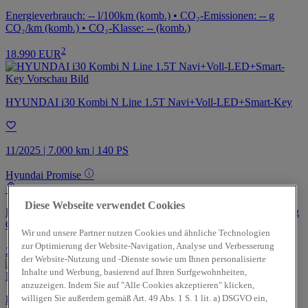
Energieverbrauch: -- l/100km (komb.) • CO₂-Emissionen: -- g
CO₂/km (komb.) • CO₂-Klasse: -- (komb.)
2
18.990 EUR
HYUNDAI i30 Kombi N Line 1.5T Navi+Voll-LED+Smart-Key
11/2025 | 7.000 km | 140 PS
Hyundai Promise
Schneeberg
Diese Webseite verwendet Cookies
Energieverbrauch: 6.7 l/100km (komb.) • CO₂-Emissionen: 151.0 g
CO₂/km (komb.) • CO₂-Klasse: E (komb.)
Wir und unsere Partner nutzen Cookies und ähnliche Technologien
zur Optimierung der Website-Navigation, Analyse und Verbesserung
2
26.990 EUR
der Website-Nutzung und -Dienste sowie um Ihnen personalisierte
Inhalte und Werbung, basierend auf Ihren Surfgewohnheiten,
anzuzeigen. Indem Sie auf "Alle Cookies akzeptieren" klicken,
willigen Sie außerdem gemäß Art. 49 Abs. 1 S. 1 lit. a) DSGVO ein,
HYUNDAI Tucson PHEV Allrad LED+