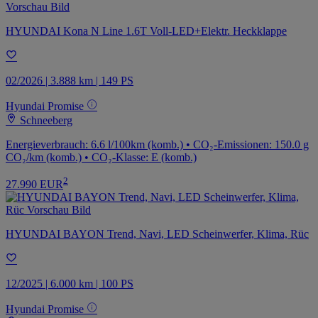
HYUNDAI Kona N Line 1.6T Voll-LED+Elektr. Heckklappe
02/2026 | 3.888 km | 149 PS
Hyundai Promise
Schneeberg
Energieverbrauch: 6.6 l/100km (komb.) • CO₂-Emissionen: 150.0 g
CO₂/km (komb.) • CO₂-Klasse: E (komb.)
2
27.990 EUR
HYUNDAI BAYON Trend, Navi, LED Scheinwerfer, Klima, Rüc
12/2025 | 6.000 km | 100 PS
Hyundai Promise