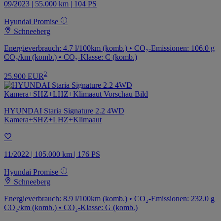
09/2023 | 55.000 km | 104 PS
Hyundai Promise
Schneeberg
Energieverbrauch: 4.7 l/100km (komb.) • CO₂-Emissionen: 106.0 g
CO₂/km (komb.) • CO₂-Klasse: C (komb.)
2
25.900 EUR
HYUNDAI Staria Signature 2.2 4WD
Kamera+SHZ+LHZ+Klimaaut
11/2022 | 105.000 km | 176 PS
Hyundai Promise
Schneeberg
Energieverbrauch: 8.9 l/100km (komb.) • CO₂-Emissionen: 232.0 g
CO₂/km (komb.) • CO₂-Klasse: G (komb.)