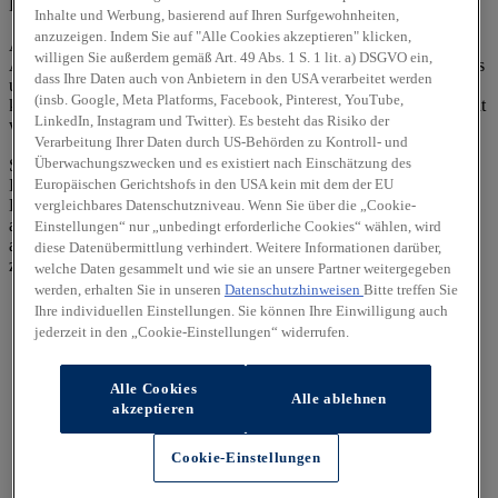
E-Mail:
andre.nimczick@zimpleundfranke.de
Inhalte und Werbung, basierend auf Ihren Surfgewohnheiten,
anzuzeigen. Indem Sie auf "Alle Cookies akzeptieren" klicken,
Alle Rechte vorbehalten. Texte, Bilder, Grafiken, Sound,
willigen Sie außerdem gemäß Art. 49 Abs. 1 S. 1 lit. a) DSGVO ein,
Animationen und Videos unterliegen dem Schutz des Urheberrechts
dass Ihre Daten auch von Anbietern in den USA verarbeitet werden
und anderer Schutzgesetze. Der Inhalt dieser Website darf nicht zu
(insb. Google, Meta Platforms, Facebook, Pinterest, YouTube,
kommerziellen Zwecken verbreitet oder Dritten zugänglich gemacht
LinkedIn, Instagram und Twitter). Es besteht das Risiko der
werden. Irrtümer und Änderungen vorbehalten.
Verarbeitung Ihrer Daten durch US-Behörden zu Kontroll- und
Überwachungszwecken und es existiert nach Einschätzung des
Sollten wir auf diesen Seiten Verknüpfungen zu anderen Seiten im
Europäischen Gerichtshofs in den USA kein mit dem der EU
Internet angelegt haben, so haben wir auf sämtliche Links keinerlei
Einfluss. Deshalb distanzieren wir uns hiermit ausdrücklich von
vergleichbares Datenschutzniveau. Wenn Sie über die „Cookie-
allen Inhalten der verknüpften Seiten. Diese Erklärung gilt für alle
Einstellungen“ nur „unbedingt erforderliche Cookies“ wählen, wird
auf dieser Seite ausgebrachten Links und für alle Inhalte der Seiten,
diese Datenübermittlung verhindert. Weitere Informationen darüber,
zu denen ggf. Banner führen.
welche Daten gesammelt und wie sie an unsere Partner weitergegeben
werden, erhalten Sie in unseren
Datenschutzhinweisen
Bitte treffen Sie
Ihre individuellen Einstellungen. Sie können Ihre Einwilligung auch
jederzeit in den „Cookie-Einstellungen“ widerrufen.
Alle Cookies
Alle ablehnen
akzeptieren
Cookie-Einstellungen