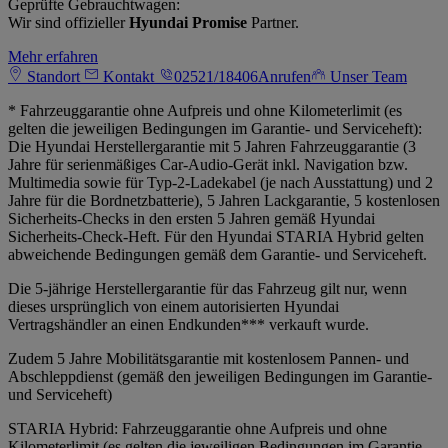
Geprüfte Gebrauchtwagen:
Wir sind offizieller
Hyundai Promise
Partner.
Mehr erfahren
Standort
Kontakt
02521/18406
Anrufen
Unser Team
* Fahrzeuggarantie ohne Aufpreis und ohne Kilometerlimit (es
gelten die jeweiligen Bedingungen im Garantie- und Serviceheft):
Die Hyundai Herstellergarantie mit 5 Jahren Fahrzeuggarantie (3
Jahre für serienmäßiges Car-Audio-Gerät inkl. Navigation bzw.
Multimedia sowie für Typ-2-Ladekabel (je nach Ausstattung) und 2
Jahre für die Bordnetzbatterie), 5 Jahren Lackgarantie, 5 kostenlosen
Sicherheits-Checks in den ersten 5 Jahren gemäß Hyundai
Sicherheits-Check-Heft. Für den Hyundai STARIA Hybrid gelten
abweichende Bedingungen gemäß dem Garantie- und Serviceheft.
Die 5-jährige Herstellergarantie für das Fahrzeug gilt nur, wenn
dieses ursprünglich von einem autorisierten Hyundai
Vertragshändler an einen Endkunden*** verkauft wurde.
Zudem 5 Jahre Mobilitätsgarantie mit kostenlosem Pannen- und
Abschleppdienst (gemäß den jeweiligen Bedingungen im Garantie-
und Serviceheft)
STARIA Hybrid: Fahrzeuggarantie ohne Aufpreis und ohne
Kilometerlimit (es gelten die jeweiligen Bedingungen im Garantie-