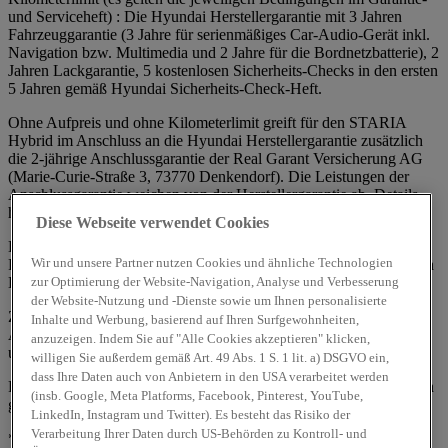
und Serviceheft) : Die Hyundai Herstellergarantie mit 3 Jahren
Fahrzeuggarantie (3 Jahre für serienmäßiges Car-Audio-Gerät inkl.
Navigation bzw. Multimedia und 2 Jahre für die Bordnetzbatterie), 2
Jahren Lackgarantie, 5 kostenlosen Sicherheits-Checks in den ersten
5 Jahren gemäß Hyundai Sicherheits-Check-Heft.
Ohne Aufpreis und ohne Kilometerlimit greift für den STARIA
Hybrid im Anschluss an die Hyundai Herstellergarantie zusätzlich
die 2-jährige Anschlussgarantie der Real Garant Versicherung AG
(Marie-Curie-Straße 3, 73770 Denkendorf). Die Leistungen der
Anschlussgarantie weichen von der Herstellergarantie ab. Details
hierzu unter
STARIA Hybrid Bedingungen
.
Diese Webseite verwendet Cookies
Die 3-jährige (Hyundai STARIA Hybrid) Herstellergarantie für das
Wir und unsere Partner nutzen Cookies und ähnliche Technologien
Fahrzeug gilt nur, wenn dieses ursprünglich von einem autorisierten
Hyundai Vertragshändler an einen Endkunden*** verkauft wurde.
zur Optimierung der Website-Navigation, Analyse und Verbesserung
der Website-Nutzung und -Dienste sowie um Ihnen personalisierte
Zudem 5 Jahre Mobilitätsgarantie mit kostenlosem Pannen- und
Inhalte und Werbung, basierend auf Ihren Surfgewohnheiten,
Abschleppdienst (gemäß den jeweiligen Bedingungen im Garantie-
anzuzeigen. Indem Sie auf "Alle Cookies akzeptieren" klicken,
und Serviceheft).
willigen Sie außerdem gemäß Art. 49 Abs. 1 S. 1 lit. a) DSGVO ein,
dass Ihre Daten auch von Anbietern in den USA verarbeitet werden
Für Taxis und Mietwagen gelten generell abweichende Regelungen
(insb. Google, Meta Platforms, Facebook, Pinterest, YouTube,
gemäß den Bedingungen des Garantie- und Servicehefts.
LinkedIn, Instagram und Twitter). Es besteht das Risiko der
Verarbeitung Ihrer Daten durch US-Behörden zu Kontroll- und
** Garantie für die Hochvolt-Batterie ohne Aufpreis für Hyundai