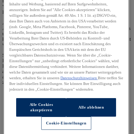
Umsatzsteuergesetz): DE269878559
Inhalte und Werbung, basierend auf Ihren Surfgewohnheiten,
Vertretungsberechtigte(r): Herr Holger Meiling
anzuzeigen. Indem Sie auf "Alle Cookies akzeptieren" klicken,
E-Mail:
geschaeftsleitung@autohausmeiling.de
willigen Sie außerdem gemäß Art. 49 Abs. 1 S. 1 lit. a) DSGVO ein,
dass Ihre Daten auch von Anbietern in den USA verarbeitet werden
Alle Rechte vorbehalten. Texte, Bilder, Grafiken, Sound,
(insb. Google, Meta Platforms, Facebook, Pinterest, YouTube,
Animationen und Videos unterliegen dem Schutz des Urheberrechts
LinkedIn, Instagram und Twitter). Es besteht das Risiko der
und anderer Schutzgesetze. Der Inhalt dieser Website darf nicht zu
Verarbeitung Ihrer Daten durch US-Behörden zu Kontroll- und
kommerziellen Zwecken verbreitet oder Dritten zugänglich gemacht
Überwachungszwecken und es existiert nach Einschätzung des
werden. Irrtümer und Änderungen vorbehalten.
Europäischen Gerichtshofs in den USA kein mit dem der EU
Sollten wir auf diesen Seiten Verknüpfungen zu anderen Seiten im
vergleichbares Datenschutzniveau. Wenn Sie über die „Cookie-
Internet angelegt haben, so haben wir auf sämtliche Links keinerlei
Einstellungen“ nur „unbedingt erforderliche Cookies“ wählen, wird
Einfluss. Deshalb distanzieren wir uns hiermit ausdrücklich von
diese Datenübermittlung verhindert. Weitere Informationen darüber,
allen Inhalten der verknüpften Seiten. Diese Erklärung gilt für alle
welche Daten gesammelt und wie sie an unsere Partner weitergegeben
auf dieser Seite ausgebrachten Links und für alle Inhalte der Seiten,
werden, erhalten Sie in unseren
Datenschutzhinweisen
Bitte treffen Sie
zu denen ggf. Banner führen.
Ihre individuellen Einstellungen. Sie können Ihre Einwilligung auch
jederzeit in den „Cookie-Einstellungen“ widerrufen.
Alle Cookies
Alle ablehnen
akzeptieren
Cookie-Einstellungen