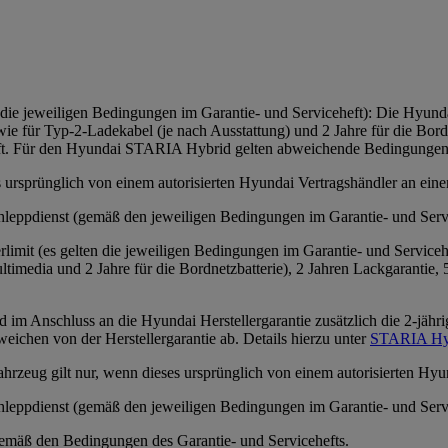
die jeweiligen Bedingungen im Garantie- und Serviceheft): Die Hyundai
 für Typ-2-Ladekabel (je nach Ausstattung) und 2 Jahre für die Bordne
eft. Für den Hyundai STARIA Hybrid gelten abweichende Bedingungen
ses ursprünglich von einem autorisierten Hyundai Vertragshändler an e
hleppdienst (gemäß den jeweiligen Bedingungen im Garantie- und Serv
it (es gelten die jeweiligen Bedingungen im Garantie- und Servicehef
timedia und 2 Jahre für die Bordnetzbatterie), 2 Jahren Lackgarantie,
 im Anschluss an die Hyundai Herstellergarantie zusätzlich die 2-jähr
eichen von der Herstellergarantie ab. Details hierzu unter
STARIA Hyb
ahrzeug gilt nur, wenn dieses ursprünglich von einem autorisierten H
leppdienst (gemäß den jeweiligen Bedingungen im Garantie- und Servi
emäß den Bedingungen des Garantie- und Servicehefts.