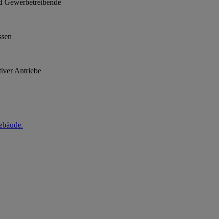
nd Gewerbetreibende
ssen
tiver Antriebe