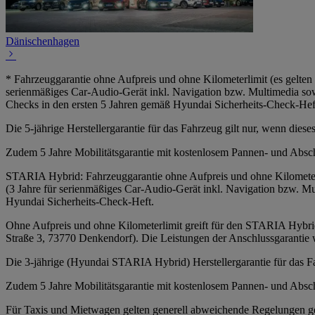
Dänischenhagen
* Fahrzeuggarantie ohne Aufpreis und ohne Kilometerlimit (es gelten 
serienmäßiges Car-Audio-Gerät inkl. Navigation bzw. Multimedia sowie
Checks in den ersten 5 Jahren gemäß Hyundai Sicherheits-Check-H
Die 5-jährige Herstellergarantie für das Fahrzeug gilt nur, wenn die
Zudem 5 Jahre Mobilitätsgarantie mit kostenlosem Pannen- und Absc
STARIA Hybrid: Fahrzeuggarantie ohne Aufpreis und ohne Kilometerlim
(3 Jahre für serienmäßiges Car-Audio-Gerät inkl. Navigation bzw. Mul
Hyundai Sicherheits-Check-Heft.
Ohne Aufpreis und ohne Kilometerlimit greift für den STARIA Hybrid
Straße 3, 73770 Denkendorf). Die Leistungen der Anschlussgarantie w
Die 3-jährige (Hyundai STARIA Hybrid) Herstellergarantie für das F
Zudem 5 Jahre Mobilitätsgarantie mit kostenlosem Pannen- und Absch
Für Taxis und Mietwagen gelten generell abweichende Regelungen g