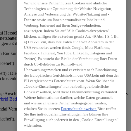
Wir und unsere Partner nutzen Cookies und ähnliche
Technologien zur Optimierung der Website-Navigation,
Analyse und Verbesserung der Website-Nutzung und -
Dienste sowie um Ihnen personalisierte Inhalte und
Werbung, basierend auf Ihren Surfgewohnheiten,
anzuzeigen. Indem Sie auf "Alle Cookies akzeptieren"
 Herstellergarantie mit 5 Jahren Fahrzeuggarantie (3 Jahre für
klicken, willigen Sie außerdem gemäß Art. 49 Abs. 1 S. 1 lit.
tzbatterie), 5 Jahren Lackgarantie, 5 kostenlosen Sicherheits-
a) DSGVO ein, dass Ihre Daten auch von Anbietern in den
 gemäß dem Garantie- und Serviceheft.
USA verarbeitet werden (insb. Google, Meta Platforms,
inen Endkunden*** verkauft wurde.
Facebook, Pinterest, YouTube, LinkedIn, Instagram und
Twitter). Es besteht das Risiko der Verarbeitung Ihrer Daten
iceheft)
durch US-Behörden zu Kontroll- und
Überwachungszwecken und es existiert nach Einschätzung
t) : Die Hyundai Herstellergarantie mit 3 Jahren Fahrzeuggarantie
des Europäischen Gerichtshofs in den USA kein mit dem der
 5 kostenlosen Sicherheits-Checks in den ersten 5 Jahren gemäß
EU vergleichbares Datenschutzniveau. Wenn Sie über die
„Cookie-Einstellungen“ nur „unbedingt erforderliche
Cookies“ wählen, wird diese Datenübermittlung verhindert.
ige Anschlussgarantie der Real Garant Versicherung AG (Marie-Curie-
Weitere Informationen darüber, welche Daten gesammelt
rid Bedingungen
.
und wie sie an unsere Partner weitergegeben werden,
yundai Vertragshändler an einen Endkunden*** verkauft wurde.
erhalten Sie in unseren
Datenschutzhinweisen
Bitte treffen
Sie Ihre individuellen Einstellungen. Sie können Ihre
ceheft).
Einwilligung auch jederzeit in den „Cookie-Einstellungen“
widerrufen.