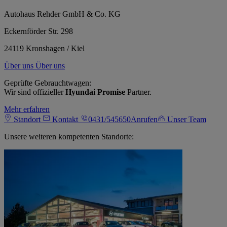
Autohaus Rehder GmbH & Co. KG
Eckernförder Str. 298
24119 Kronshagen / Kiel
Über uns
Über uns
Geprüfte Gebrauchtwagen:
Wir sind offizieller
Hyundai Promise
Partner.
Mehr erfahren
Standort
Kontakt
0431/545650
Anrufen
Unser Team
Unsere weiteren kompetenten Standorte: